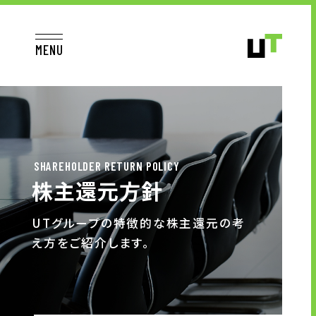
MENU
JP
EN
TOP
SHAREHOLDER RETURN POLICY
株主還元方針
お仕事をお探しの方へ
UTグループの特徴的な株主還元の考
え方をご紹介します。
お仕事をお探しの方へTOP
はたらく人への想い
UTグループの歩み