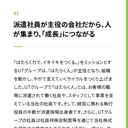
企業理念
長期経営ビジョン
03
ブランドマーク
派遣社員が主役の会社だから、人
トップメッセージ
が集まり、「成長」につながる
会社概要
沿革
資料ダウンロード
「はたらく力で、イキイキをつくる。」をミッションとす
グループ企業一覧
るUTグループは、「はたらく人」が主役となり、組織
本社採用情報
を動かし、やがて支えていくサイクルをつくり上げま
サイトのご利用にあたって
した。UTグループで「はたらく人」とは、お客様の職
顧客情報の取扱いについて
場に派遣されて働く社員や、スタッフとして事業を支
個人情報保護方針
えている当社の社員です。そして、経営に携わる執行
個人情報の共同利用に関して
役員の半数が派遣現場出身者です。さらに、UTグル
ソーシャルメディアポリシー
ープの社員は社員持株会制度等を通じて当社株式