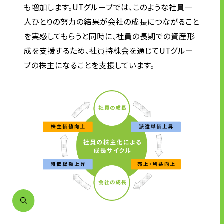
も増加します。UTグループでは、このような社員一
株主・投資家の皆様へ
人ひとりの努力の結果が会社の成長につながること
経営方針
を実感してもらうと同時に、社員の長期での資産形
IRライブラリ
成を支援するため、社員持株会を通じてUTグルー
株式情報
プの株主になることを支援しています。
業績・財務情報
IRニュース
IRカレンダー
免責事項
電子公告
企業情報
企業情報TOP