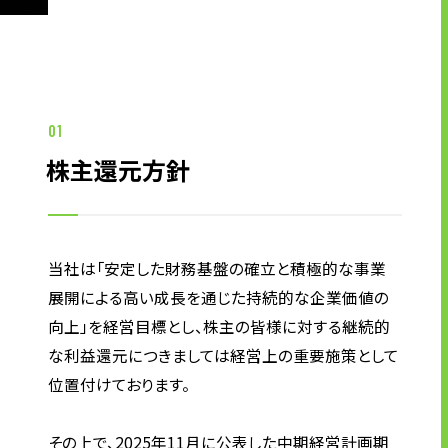
キャリア形成支援
求人サイト 貯まるワークはこちらか
ら
01
株主還元方針
企業のご担当者様へ
当社は「安定した財務基盤の確立と積極的な事業
展開による高い成長を通じた持続的な企業価値の
企業のご担当者様へTOP
向上」を経営目標とし、株主の皆様に対する継続的
サービス・ソリューション一覧
な利益還元につきましては経営上の重要施策として
位置付けております。
事例紹介
サービスに関するお問い合わせ
その上で、2025年11月に公表した中期経営計画期