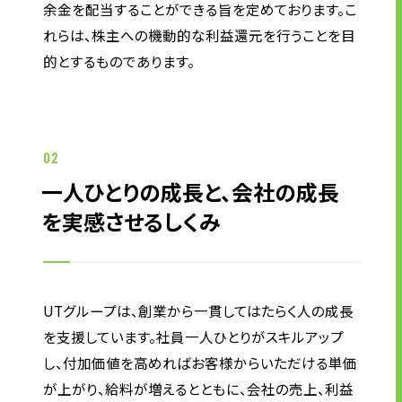
余金を配当することができる旨を定めております。こ
れらは、株主への機動的な利益還元を行うことを目
ニュース
的とするものであります。
サステナビリティ
サステナビリティTOP
02
トップメッセージ
一人ひとりの成長と、会社の成長
サステナビリティ基本方針
を実感させるしくみ
UTグループが取り組む重点課題
ステークホルダー・エンゲージメント
サステナビリティ指標
UTグループは、創業から一貫してはたらく人の成長
を支援しています。社員一人ひとりがスキルアップ
し、付加価値を高めればお客様からいただける単価
株主・投資家の皆様へ
が上がり、給料が増えるとともに、会社の売上、利益