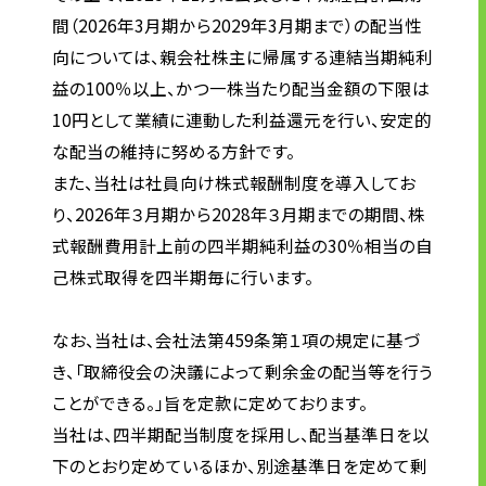
間（2026年3月期から2029年3月期まで）の配当性
お問い合わせ
向については、親会社株主に帰属する連結当期純利
益の100％以上、かつ一株当たり配当金額の下限は
お問い合わせ・ご相談
10円として業績に連動した利益還元を行い、安定的
人材派遣・請負に関して
な配当の維持に努める方針です。
また、当社は社員向け株式報酬制度を導入してお
WEB お問い合わせ
り、2026年３月期から2028年３月期までの期間、株
資料請求
式報酬費用計上前の四半期純利益の30％相当の自
中途採用に関して
己株式取得を四半期毎に行います。
新卒採用に関して
投資家情報に関して
なお、当社は、会社法第459条第１項の規定に基づ
PR・ホームページに関して
き、「取締役会の決議によって剰余金の配当等を行う
ことができる。」旨を定款に定めております。
当社は、四半期配当制度を採用し、配当基準日を以
U-LIFE
下のとおり定めているほか、別途基準日を定めて剰