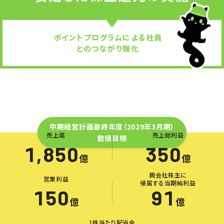
ポイントプログラムによる社員
とのつながり強化
中期経営計画最終年度（2029年3月期）
売上高
売上総利益
2029年3月期 数値目標
数値目標
1,850
350
億
億
親会社株主に
営業利益
帰属する当期純利益
150
91
億
億
1株当たり配当金