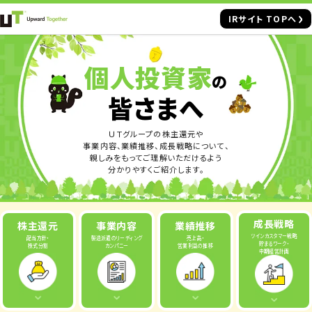
IRサイト TOPへ
個人投資家
の
皆さまへ
ＵＴグループの株主還元や
事業内容、業績推移、成長戦略について、
親しみをもってご理解いただけるよう
分かりやすくご紹介します。
成長戦略
株主還元
事業内容
業績推移
ツインカスタマー戦略
配当方針・
製造派遣の
リーディング
売上高・
貯まるワーク・
株式分割
カンパニー
営業利益の推移
中期経営計画