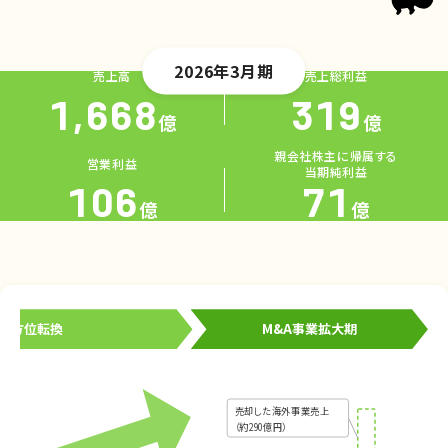
2026年3月期
売上高
売上総利益
1,668
319
億
億
親会社株主に帰属する
営業利益
当期純利益
106
71
億
億
全方位転換
M&A事業拡大期
売却した海外事業売上
（約290億円）