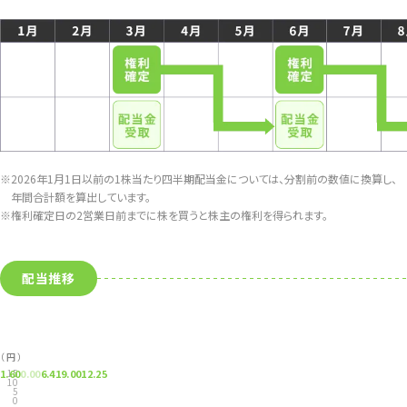
※2026年1月1日以前の1株当たり四半期配当金については、分割前の数値に換算し、
年間合計額を算出しています。
※権利確定日の2営業日前までに株を買うと株主の権利を得られます。
配当推移
（ 円 ）
1.60
15
0.00
6.41
9.00
12.25
10
5
0