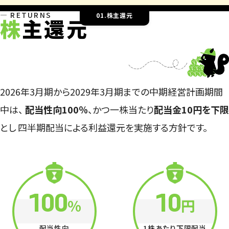
RETURNS
01.株主還元
株
主還元
2026年3月期から2029年3月期までの中期経営計画期間
中は、
配当性向100％
、かつ一株当たり
配当金10円を下限
とし
四半期配当による利益還元を実施する方針です。
100
10
%
円
配当性向
1株あたり下限配当