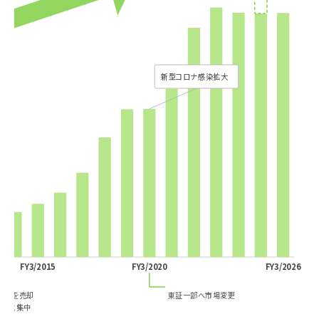
新型コロナ感染拡大
FY3/2015
FY3/2020
FY3/2026
事業を売却
東証一部へ市場変更
事業に集中