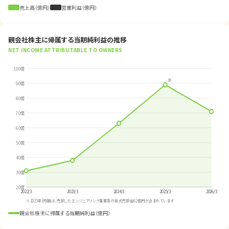
売上高（億円）
営業利益（億円）
親会社株主に帰属する当期純利益の推移
NET INCOME ATTRIBUTABLE TO OWNERS
100億
※
90億
80億
70億
60億
50億
40億
30億
20億
2022/3
2023/3
2024/3
2025/3
2026/3
※2025年3月期は、売却したエンジニアリング事業等の株式売却益62億円が含まれています
親会社株主に帰属する当期純利益（億円）