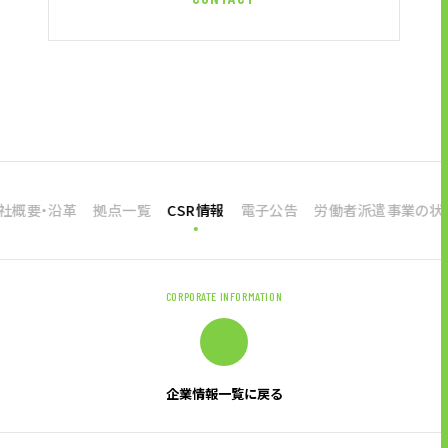
社概要・沿革
拠点一覧
CSR情報
電子公告
労働者派遣事業の状
CORPORATE INFORMATION
企業情報一覧に戻る