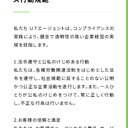
企業情報
トップメッセージ
企業理念
私たち ＵＴエージェントは、コンプライアンスの
会社概要・沿革
実践により、健全で透明性の高い企業経営の実
現を目指します。
拠点一覧
CSR情報
1.法令遵守と公私のけじめある行動
電子公告
私たちは、各種労働関連法制をはじめとした法
労働者派遣事業の状況について
令を遵守し、社会規範に反することのない公明
有料職業紹介に関する事項
かつ公正な企業活動を遂行します。また、一人ひ
とりが公私のけじめをつけて、常に正しく行動
し、不正な行為は行いません。
ニュース
グループ企業リンク
2.お客様の信頼と満足
サイトのご利用にあたって