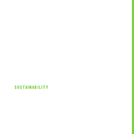
SUSTAINABILITY
サ
ス
テ
ナ
ビ
リ
テ
ィ
UTグループは、働く意欲を持ったすべての人
に
スキルアップやキャリア形成の機会が等し
く提供され、
公正に処遇される社会の実現を