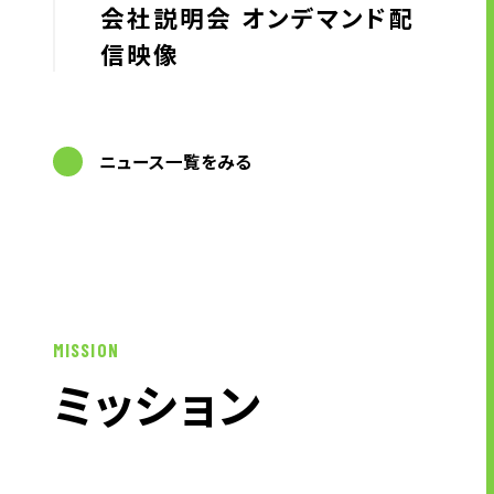
会社説明会 オンデマンド配
ニュース
信映像
サステナビリティ
ニュース一覧をみる
サステナビリティTOP
トップメッセージ
サステナビリティ基本方針
UTグループが取り組む重点課題
ステークホルダー・エンゲージメント
MISSION
サステナビリティ指標
ミ
ッ
シ
ョ
ン
株主・投資家の皆様へ