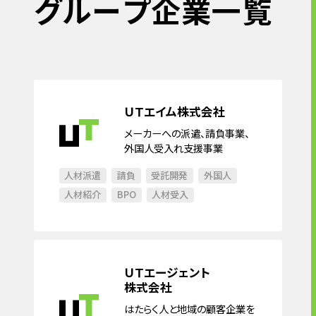
グ
ル
ー
プ
企
業
一
覧
ＵＴエイム株式会社
メーカーへの派遣、請負事業、
外国人受入れ支援事業
人材派遣
請負
受託開発
外国人
人材紹介
BPO
人材受入
ＵＴエージェント
株式会社
はたらく人と地域の顧客企業を