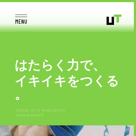
MENU
は
た
ら
く
力
で
、
JP
EN
TOP
イ
キ
イ
キ
を
つ
く
る
。
お仕事をお探しの方へ
お仕事をお探しの方へTOP
CREATING
IKI-IKI
WORKPLACES TO
EMPOWER WORKERS
はたらく人への想い
UTグループの歩み