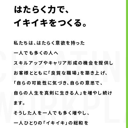
はたらく力で、
株主・投資家の皆様へ
経営方針
イキイキをつくる。
IRライブラリ
株式情報
CREATING
私たちは、はたらく意欲を持った
業績・財務情報
一人でも多くの人へ
IRニュース
スキルアップやキャリア形成の機会を提供し
IRカレンダー
お客様とともに「良質な職場」を築き上げ、
免責事項
WORKPL
「自らの可能性に気づき、自らの意思で、
電子公告
自らの人生を真剣に生きる人」を増やし続け
ます。
企業情報
そうした人を一人でも多く増やし、
企業情報TOP
一人ひとりの「イキイキ」の総和を