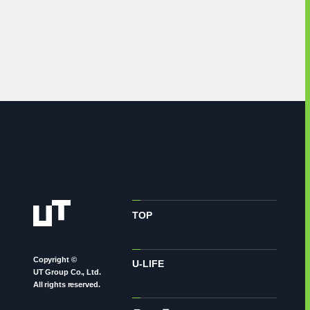
TOP
Copyright ©
U-LIFE
UT Group Co., Ltd.
All rights reserved.