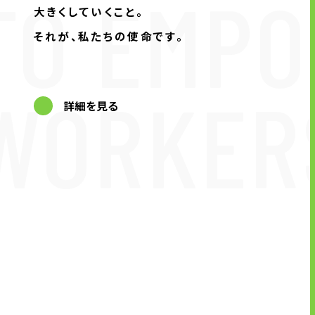
TO EMP
企業理念
大きくしていくこと。
長期経営ビジョン
それが、私たちの使命です。
ブランドマーク
トップメッセージ
WORKER
会社概要
詳細を見る
沿革
資料ダウンロード
グループ企業一覧
本社採用情報
サイトのご利用にあたって
顧客情報の取扱いについて
個人情報保護方針
個人情報の共同利用に関して
ソーシャルメディアポリシー