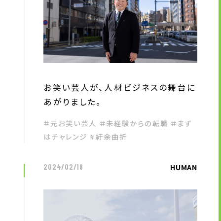
お問い合わせ
お問い合わせ・ご相談
人材派遣・請負に関して
WEB お問い合わせ
お笑い芸人が、人材ビジネスの舞台に
資料請求
あがりました。
中途採用に関して
＃元お笑い芸人 ＃未経験からの転職 ＃まず
新卒採用に関して
はチャレンジ #紆余曲折
投資家情報に関して
PR・ホームページに関して
HUMAN
2024/02/18
U-LIFE