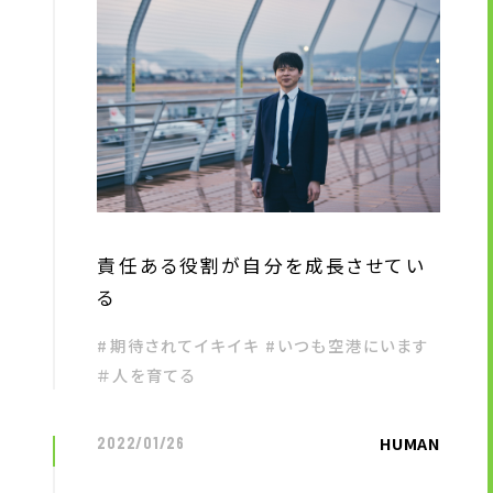
責任ある役割が自分を成長させてい
る
#期待されてイキイキ #いつも空港にいます
＃人を育てる
HUMAN
2022/01/26