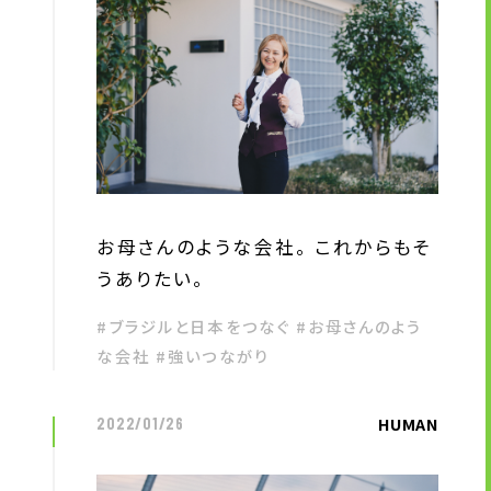
企業理念
長期経営ビジョン
ブランドマーク
トップメッセージ
会社概要
沿革
資料ダウンロード
お母さんのような会社。 これからもそ
グループ企業一覧
うありたい。
本社採用情報
#ブラジルと日本をつなぐ #お母さんのよう
サイトのご利用にあたって
な会社 #強いつながり
顧客情報の取扱いについて
個人情報保護方針
個人情報の共同利用に関して
HUMAN
2022/01/26
ソーシャルメディアポリシー