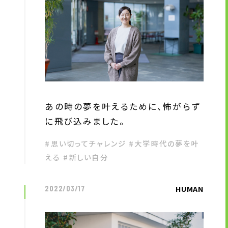
株主・投資家の皆様へ
経営方針
IRライブラリ
株式情報
業績・財務情報
IRニュース
あの時の夢を叶えるために、怖がらず
IRカレンダー
に飛び込みました。
免責事項
#思い切ってチャレンジ #大学時代の夢を叶
電子公告
える #新しい自分
企業情報
HUMAN
2022/03/17
企業情報TOP