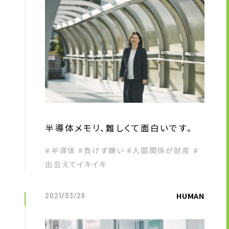
半導体メモリ、難しくて面白いです。
#半導体 #負けず嫌い #人間関係が財産 #
出会えてイキイキ
HUMAN
2021/03/26