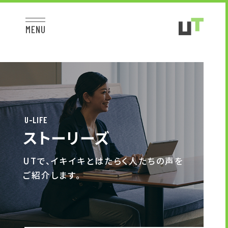
MENU
JP
EN
TOP
U-LIFE
ストーリーズ
お仕事をお探しの方へ
UTで、イキイキとはたらく人たちの声を
ご紹介します。
お仕事をお探しの方へTOP
はたらく人への想い
UTグループの歩み