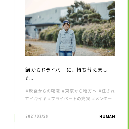
鍋からドライバーに、 持ち替えまし
た。
#飲食からの転職 #東京から地方へ #任され
てイキイキ #プライベートの充実 #メンター
HUMAN
2021/03/26