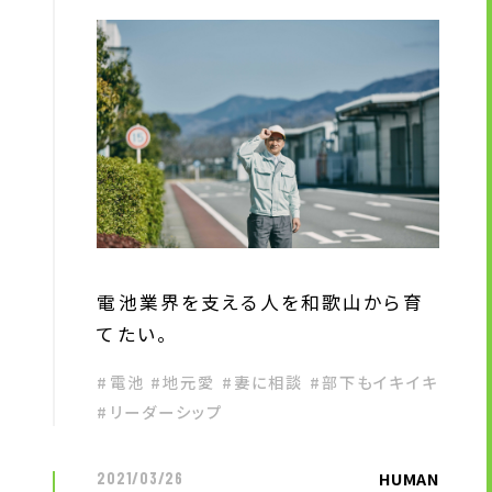
電池業界を支える人を和歌山から育
てたい。
#電池 #地元愛 #妻に相談 #部下もイキイキ
#リーダーシップ
HUMAN
2021/03/26