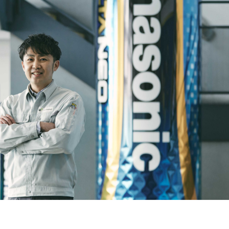
ジ
サステナビリティ基本方針
ィ指標
IRライブラリ
拶
決算関連資料
株主通信
株主総会関連資料
について
その他IR資料
適時開示情報
ガバナンス基本方針
IRカレンダー