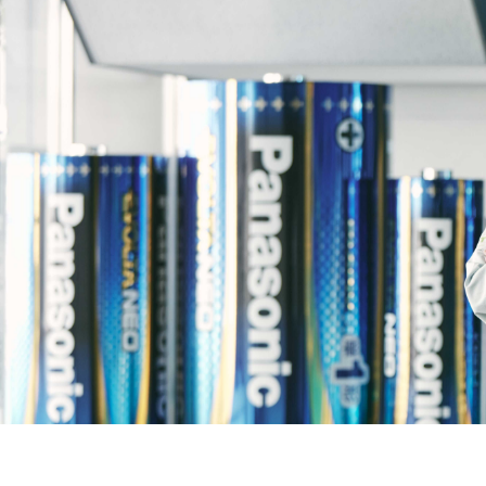
サステナビリティTOP
トップメッセー
ステークホルダー・エンゲージメント
サステナビリテ
株主・投資家の皆様へ
経営方針
個人投資家の皆様へ
代表からのご挨
中期経営計画
事業等のリスク
対処すべき課題
IRポリシー
コーポレート・
株主還元方針
業績・財務情報
IRニュース