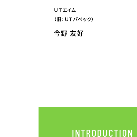
電子公告
ＵＴエイム
（旧：ＵＴパベック）
企業情報TOP
企業理念
今野 友好
トップメッセージ
会社概要
グループ企業一覧
本社採用情報