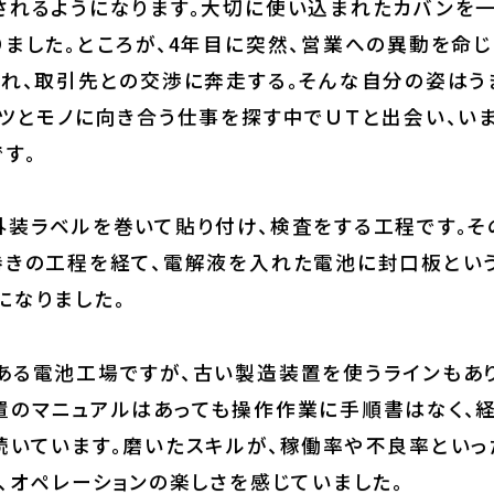
は、高校を卒業するとカバンのメーカーに就職しました
されるようになります。大切に使い込まれたカバンを
ました。ところが、4年目に突然、営業への異動を命
われ、取引先との交渉に奔走する。そんな自分の姿はう
コツとモノに向き合う仕事を探す中でＵＴと出会い、い
す。
外装ラベルを巻いて貼り付け、検査をする工程です。そ
巻きの工程を経て、電解液を入れた電池に封口板とい
になりました。
ある電池工場ですが、古い製造装置を使うラインもあ
置のマニュアルはあっても操作作業に手順書はなく、
続いています。磨いたスキルが、稼働率や不良率といっ