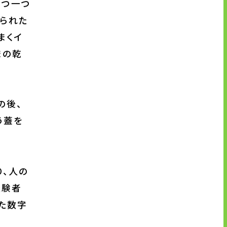
。在庫
一つ一つ
じられた
まくイ
まの乾
の後、
う蓋を
り、人の
経験者
た数字