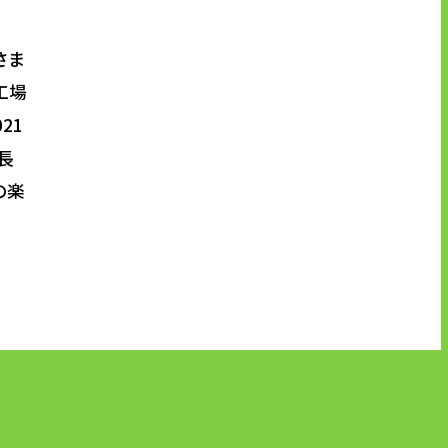
さま
ブランドマーク
工場
21
資料ダウンロード
長
の楽