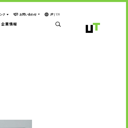
JP
/
EN
お問い合わせ
ンク
企業情報
お問い合わせ・ご相談
人材派遣・請負に関して
- WEB お問い合わせ
キャリア形成支援
- 資料請求
中途採用に関して
テクノロジー能力開発センター
新卒採用に関して
投資家情報に関して
サービスに関するお問い合わせ
PR・ホームページに関して