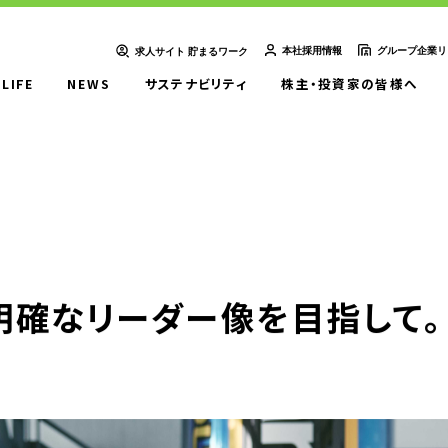
本社採用情報
グループ企業リ
求人サイト 貯まるワーク
-LIFE
NEWS
サステナビリティ
株主・投資家の皆様へ
ＵＴエイム株式会社
ＵＴエージェント株式会社
ＵＴスリーエム株式会社
想い
UTグループの歩み
ＵＴ東芝株式会社
ＦＪＵＴプラス株式会社
ＵＴハイテス株式会社
ＵＴハートフル株式会社
ューション一覧
事例紹介
外部出向支援サービス
明確なリーダー像を目指して。
転籍型請負
正社員登用型派遣
業務委託先廃業対策