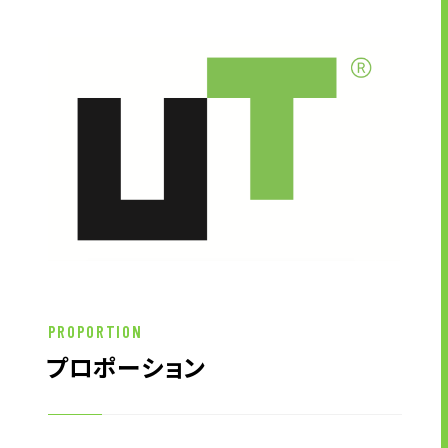
お問い合わせ
お問い合わせ・ご相談
人材派遣・請負に関して
WEB お問い合わせ
資料請求
中途採用に関して
新卒採用に関して
投資家情報に関して
PROPORTION
PR・ホームページに関して
プロポーション
U-LIFE