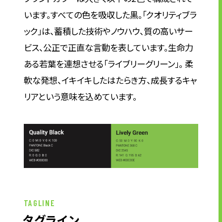
企業理念
います。すべての色を吸収した黒。「クオリティブラ
長期経営ビジョン
ック」は、蓄積した技術やノウハウ、質の高いサー
ブランドマーク
ビス、公正で正直な言動を表しています。生命力
トップメッセージ
ある若葉を連想させる「ライブリーグリーン」。 柔
会社概要
軟な発想、イキイキしたはたらき方、成長するキャ
沿革
リアという意味を込めています。
資料ダウンロード
グループ企業一覧
本社採用情報
サイトのご利用にあたって
顧客情報の取扱いについて
個人情報保護方針
個人情報の共同利用に関して
TAGLINE
ソーシャルメディアポリシー
タグライン