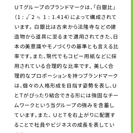
ＵＴグループのブランドマークは、「白銀比」
ニュース
（1 : √2 ≒ 1 : 1.414）によって構成されて
います。 白銀比は古来から法隆寺などの建
サステナビリティ
造物から道具に至るまで適用されてきた、日
本の美意識やモノづくりの基準とも言える比
サステナビリティTOP
率です。また、現代でもコピー用紙などに採
トップメッセージ
用されている合理的な比率です。 美しく合
サステナビリティ基本方針
理的なプロポーションを持つブランドマーク
UTグループが取り組む重点課題
は、個々の人格形成を目指す姿勢を表し、Ｕ
ステークホルダー・エンゲージメント
とＴがぴったり結合できる形には強固なチー
サステナビリティ指標
ムワークという当グループの強みを含蓄し
ています。また、 ＵとＴを右上がりに配置す
ることで社員やビジネスの成長を表してい
株主・投資家の皆様へ