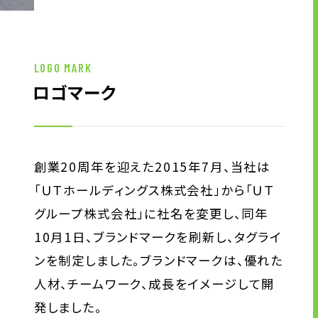
キャリア形成支援
求人サイト 貯まるワークはこちらか
ら
LOGO MARK
ロゴマーク
創業20周年を迎えた2015年7月、当社は
企業のご担当者様へ
「ＵＴホールディングス株式会社」から「ＵＴ
グループ株式会社」に社名を変更し、同年
企業のご担当者様へTOP
10月1日、ブランドマークを刷新し、タグライ
サービス・ソリューション一覧
ンを制定しました。ブランドマークは、優れた
事例紹介
人材、チームワーク、成長をイメージして開
サービスに関するお問い合わせ
発しました。