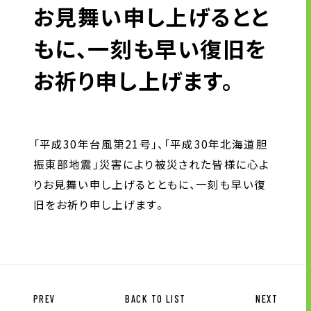
企業情報
お見舞い申し上げるとと
もに、一刻も早い復旧を
トップメッセージ
企業理念
お祈り申し上げます。
会社概要・沿革
拠点一覧
CSR情報
「平成30年台風第21号」、「平成30年北海道胆
電子公告
振東部地震」災害により被災された皆様に心よ
労働者派遣事業の状況について
りお見舞い申し上げるとともに、一刻も早い復
有料職業紹介に関する事項
旧をお祈り申し上げます。
ニュース
グループ企業リンク
サイトのご利用にあたって
PREV
BACK TO LIST
NEXT