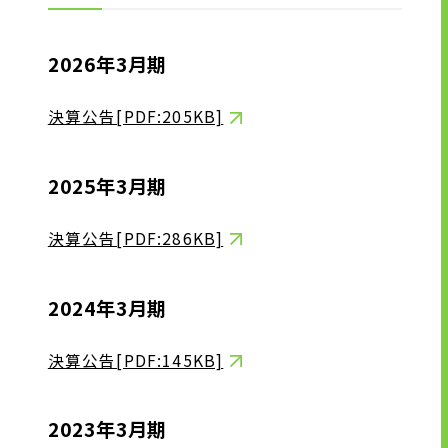
グサービス
業務標準化・自動化サービス
2026年3月期
人材派遣サービス
人材紹介サービス
決算公告[PDF:205KB]
2025年3月期
企業情報
決算公告[PDF:286KB]
トップメッセージ
企業理念
2024年3月期
会社概要・沿革
拠点一覧
決算公告[PDF:145KB]
CSR情報
電子公告
2023年3月期
労働者派遣事業の状況について