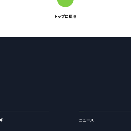
トップに戻る
たって
個人情報は、回答を用意する目的以外には使用いたし
く第三者に開示することはありません。詳細は「個人情
こちら
OP
ニュース