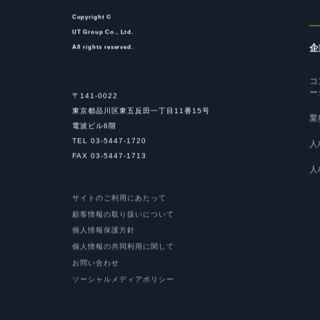
Copyright ©
UT Group Co., Ltd.
企
All rights reserved.
コ
ー
〒141-0022
東京都品川区東五反田一丁目11番15号
業
電波ビル6階
TEL 03-5447-1720
人
FAX 03-5447-1713
人
サイトのご利用にあたって
顧客情報の取り扱いについて
個人情報保護方針
個人情報の共同利用に関して
お問い合わせ
ソーシャルメディアポリシー