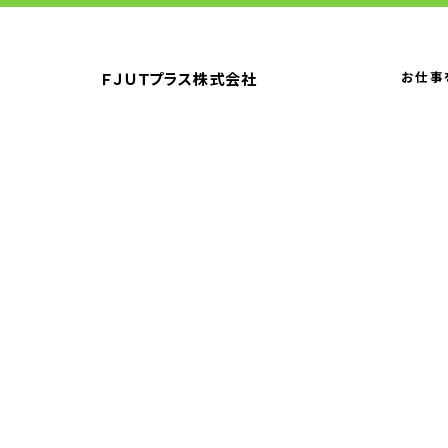
ＦＪＵＴプラス株式会社
お仕事
コンタクトセンター・アウトソーシ
業務標準化・自
ングサービス
トップメッセージ
企業理念
CSR情報
電子公告