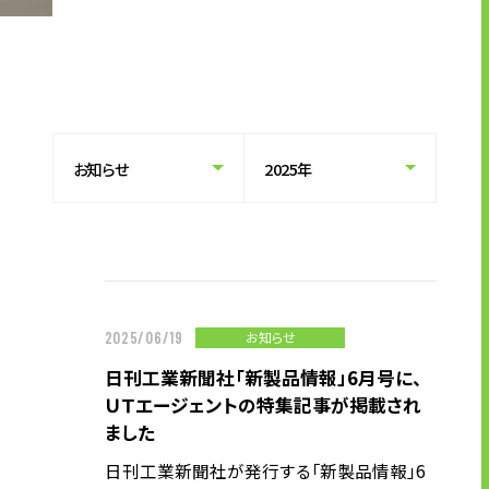
企業情報
トップメッセージ
企業理念
会社概要・沿革
拠点一覧
CSR情報
電子公告
労働者派遣事業の状況について
有料職業紹介に関する事項
お知らせ
2025/06/19
日刊工業新聞社「新製品情報」6月号に、
ニュース
ＵＴエージェントの特集記事が掲載され
グループ企業リンク
ました
サイトのご利用にあたって
日刊工業新聞社が発行する「新製品情報」6