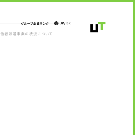
JP
/
BR
グループ企業リンク
ＵＴグループ株式会社
労働者派遣事業の状況について
ＵＴエイム株式会社
コンプライアンス体制
ＵＴエージェント株式会社
ＵＴスリーエム株式会社
拠点一覧
ＵＴ東芝株式会社
ＦＪＵＴプラス株式会社
有料職業紹介に関する事項
ＵＴハイテス株式会社
ＵＴハートフル株式会社