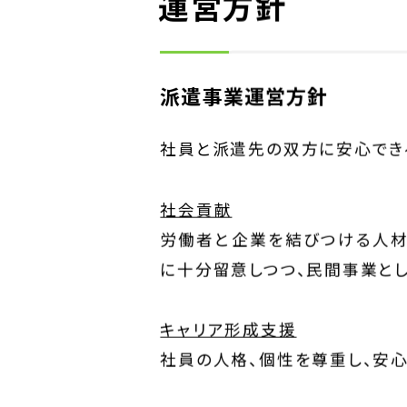
運営方針
派遣事業運営方針
社員と派遣先の双方に安心でき
社会貢献
UT MMM MISSION
労働者と企業を結びつける人
日本ではたらく
に十分留意しつつ、民間事業と
「日本ではたらく
キャリア形成⽀援
社員の人格、個性を尊重し、安心