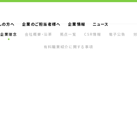
しの方へ
企業のご担当者様へ
企業情報
ニュース
企業理念
会社概要・沿革
拠点一覧
CSR情報
電子公告
の管理・定着力
ＵＴスリーエムの現場づくり
有料職業紹介に関する事項
会社概要・沿革
労働者派遣事業の状況について