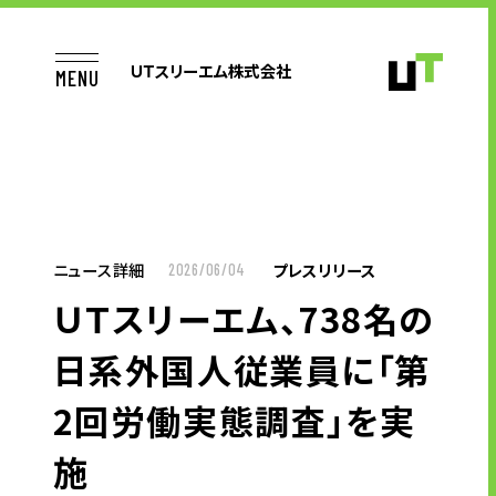
ＵＴスリーエム株式会社
MENU
JP
BR
TOP
ニュース詳細
プレスリリース
2026/06/04
ＵＴスリーエム、738名の
お仕事をお探しの方へ
日系外国人従業員に「第
2回労働実態調査」を実
企業のご担当者様へ
施
ＵＴスリーエムの採用力