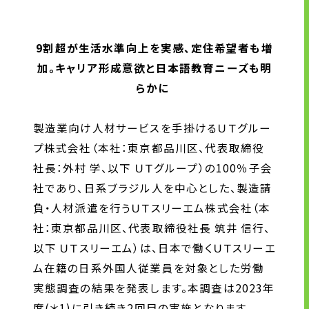
ＵＴスリーエムの管理・定着力
ＵＴスリーエムの現場づくり
9割超が生活水準向上を実感、定住希望者も増
コンプライアンス体制
加。キャリア形成意欲と日本語教育ニーズも明
らかに
企業情報
製造業向け人材サービスを手掛けるＵＴグルー
プ株式会社（本社：東京都品川区、代表取締役
トップメッセージ
社長：外村 学、以下 ＵＴグループ）の100％子会
企業理念
社であり、日系ブラジル人を中心とした、製造請
会社概要・沿革
負・人材派遣を行うＵＴスリーエム株式会社（本
拠点一覧
社：東京都品川区、代表取締役社長 筑井 信行、
CSR情報
以下 ＵＴスリーエム）は、日本で働くＵＴスリーエ
電子公告
ム在籍の日系外国人従業員を対象とした労働
労働者派遣事業の状況について
実態調査の結果を発表します。本調査は2023年
度
(＊1)
に引き続き2回目の実施となります。
有料職業紹介に関する事項