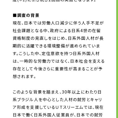
■調査の背景
ニュース
現在、日本では労働人口減少に伴う人手不足が
グループ企業リンク
社会課題となる中、政府による日系4世の在留
サイトのご利用にあたって
資格制度の見直しをはじめ、日系外国人材が長
個人情報保護方針
期的に活躍できる環境整備が進められていま
お問い合わせ
す。こうした中、定住意欲を持つ日系外国人材
は、一時的な労働力ではなく、日本社会を支える
存在として今後さらに重要性が高まることが予
想されます。
このような背景を踏まえ、30年以上にわたり日
系ブラジル人を中心とした人材の就労とキャリ
ア形成を支援しているＵＴスリーエムでは、現在
日本で働く日系外国人従業員が、日本での就労