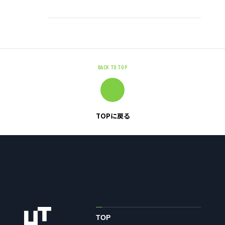
有料職業紹介に関する事項
ニュース
グループ企業リンク
BACK TO TOP
サイトのご利用にあたって
顧客情報の取り扱いについて
個人情報保護方針
TOPに戻る
お問い合わせ
ソーシャルメディアポリシー
TOP