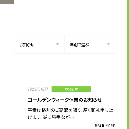
グサービス
業務標準化・自動化サービス
人材派遣サービス
人材紹介サービス
企業情報
トップメッセージ
企業理念
お知らせ
2026/04/17
会社概要・沿革
ゴールデンウィーク休業のお知らせ
拠点一覧
平素は格別のご高配を賜り、厚く御礼申し上
CSR情報
げます。誠に勝手なが…
電子公告
READ MORE
労働者派遣事業の状況について