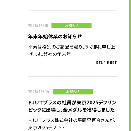
有料職業紹介に関する事項
お知らせ
2025/12/16
ニュース
年末年始休業のお知らせ
グループ企業リンク
平素は格別のご高配を賜り、厚く御礼申し上
サイトのご利用にあたって
げます。弊社の年末年…
顧客情報の取り扱いについて
READ MORE
個人情報保護方針
お問い合わせ
ソーシャルメディアポリシー
お知らせ
2025/12/04
ＦＪＵＴプラスの社員が東京2025デフリン
ピックに出場し、金メダルを獲得しました
ＦＪＵＴプラス株式会社の平岡早百合さんが、
東京2025デフリ…