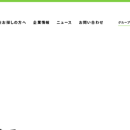
をお探しの方へ
企業情報
ニュース
お問い合わせ
グループ
ＵＴグループ株
ＵＴエイム株式
会社概要・沿革
ＵＴエージェン
ＵＴスリーエム
労働者派遣事業の状況について
ＵＴ東芝株式会
ＦＪＵＴプラス
ＵＴハイテス株
ＵＴハートフル