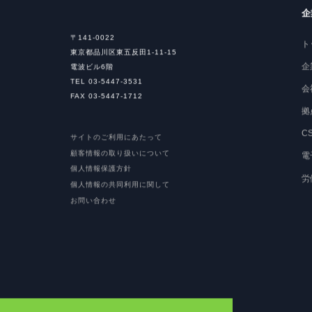
企
〒141-0022
ト
東京都品川区東五反田1-11-15
企
電波ビル6階
TEL 03-5447-3531
会
FAX 03-5447-1712
拠
C
サイトのご利用にあたって
顧客情報の取り扱いについて
電
個人情報保護方針
労
個人情報の共同利用に関して
お問い合わせ