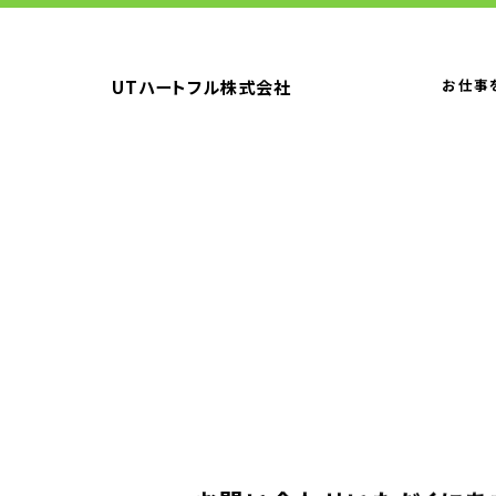
UTハートフル株式会社
お仕事
トップメッセージ
企業理念
CSR情報
電子公告