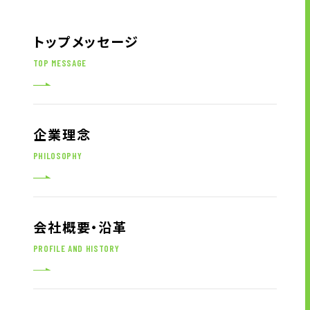
アウトソーシング
トップメッセージ
企業情報
TOP MESSAGE
トップメッセージ
企業理念
企業理念
会社概要・沿革
PHILOSOPHY
拠点一覧
CSR情報
電子公告
会社概要・沿革
労働者派遣事業の状況について
PROFILE AND HISTORY
ニュース
グループ企業リンク