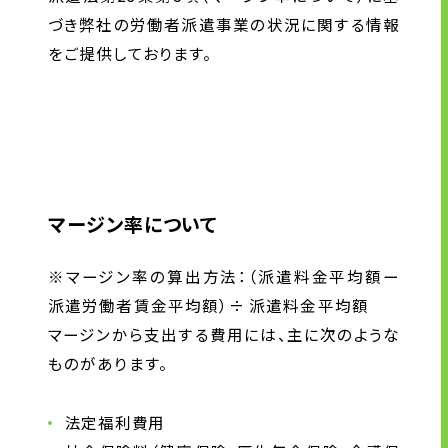
アウトソーシング
づき弊社の労働者派遣事業の状況に関する情報
をご提供しております。
企業情報
トップメッセージ
企業理念
会社概要・沿革
マージン率について
拠点一覧
CSR情報
※マージン率の算出方法：（派遣料金平均額ー
電子公告
派遣労働者賃金平均額）÷ 派遣料金平均額
労働者派遣事業の状況について
マージンから支出する費用には、主に次のような
ものがあります。
ニュース
法定福利費用
グループ企業リンク