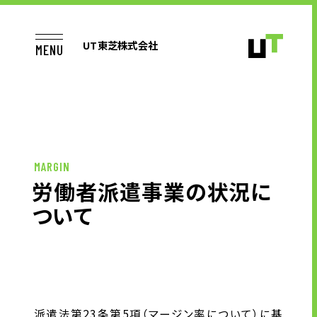
UT東芝株式会社
MENU
TOP
MARGIN
労働者派遣事業の状況に
ついて
お仕事をお探しの方へ
企業のご担当者様へ
派遣法第23条第5項（マージン率について）に基