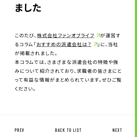
アウトソーシング
ました
企業情報
このたび、
株式会社ファンオブライフ
が運営す
トップメッセージ
るコラム「
おすすめの派遣会社は？
」に、当社
企業理念
が掲載されました。
本コラムでは、さまざまな派遣会社の特徴や強
会社概要・沿革
みについて紹介されており、求職者の皆さまにと
拠点一覧
って有益な情報がまとめられています。ぜひご覧
CSR情報
ください。
電子公告
労働者派遣事業の状況について
ニュース
PREV
BACK TO LIST
NEXT
グループ企業リンク