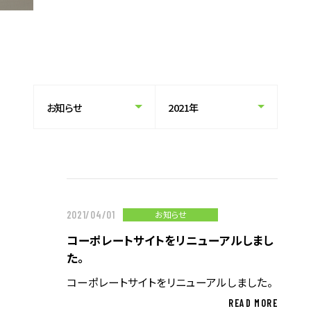
アウトソーシング
企業情報
トップメッセージ
企業理念
会社概要・沿革
拠点一覧
CSR情報
電子公告
お知らせ
2021/04/01
労働者派遣事業の状況について
コーポレートサイトをリニューアルしまし
た。
コーポレートサイトをリニューアルしました。
ニュース
グループ企業リンク
READ MORE