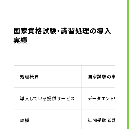
アウトソーシング
企業情報
国家資格試験・講習処理の導入
実績
トップメッセージ
企業理念
会社概要・沿革
拠点一覧
処理概要
国家試験の申し込
CSR情報
電子公告
労働者派遣事業の状況について
導入している提供サービス
データエントリー、
ニュース
規模
年間受験者数 約1
グループ企業リンク