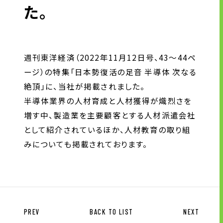
た。
外国人材の労務管理
人をつくる力
モノをつくる力
週刊東洋経済（2022年11月12日号、43～44ペ
ージ）の特集「日本勢復活の足音 半導体 次なる
企業情報
絶頂」に、当社が掲載されました。
半導体業界の人材育成と人材獲得が熾烈さを
トップメッセージ
増す中、製造業を主要顧客とする人材派遣会社
企業理念
として紹介されているほか、人材教育の取り組
会社概要・沿革
みについても掲載されております。
拠点一覧
CSR情報
電子公告
労働者派遣事業の状況について
PREV
BACK TO LIST
NEXT
有料職業紹介に関する事項