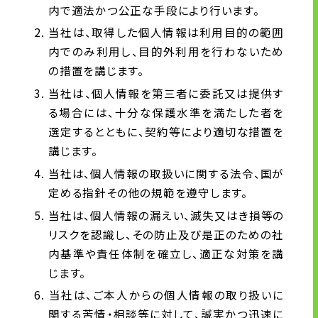
内で適法かつ公正な手段により行います。
外国人材の労務管理
当社は、取得した個人情報は利用目的の範囲
人をつくる力
内でのみ利用し、目的外利用を行わないため
モノをつくる力
の措置を講じます。
当社は、個人情報を第三者に委託又は提供す
る場合には、十分な保護水準を満たした者を
企業情報
選定するとともに、契約等により適切な措置を
講じます。
トップメッセージ
当社は、個人情報の取扱いに関する法令、国が
企業理念
定める指針その他の規範を遵守します。
会社概要・沿革
当社は、個人情報の漏えい、滅失又はき損等の
拠点一覧
リスクを認識し、その防止及び是正のための社
CSR情報
内基準や責任体制を確立し、適正な対策を講
電子公告
じます。
労働者派遣事業の状況について
当社は、ご本人からの個人情報の取り扱いに
関する苦情・相談等に対して、誠実かつ迅速に
有料職業紹介に関する事項