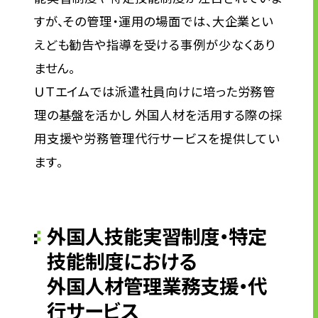
外国人材の労務管理
すが、その管理・運用の場面では、大企業とい
人をつくる力
えども勧告や指導を受ける事例が少なくあり
モノをつくる力
ません。
ＵＴエイムでは派遣社員向けに培った労務管
理の基盤を活かし 外国人材を活用する際の採
企業情報
用支援や労務管理代行サービスを提供してい
トップメッセージ
ます。
企業理念
会社概要・沿革
拠点一覧
外国人技能実習制度・特定
CSR情報
技能制度における
電子公告
外国人材管理業務支援・代
労働者派遣事業の状況について
行サービス
有料職業紹介に関する事項