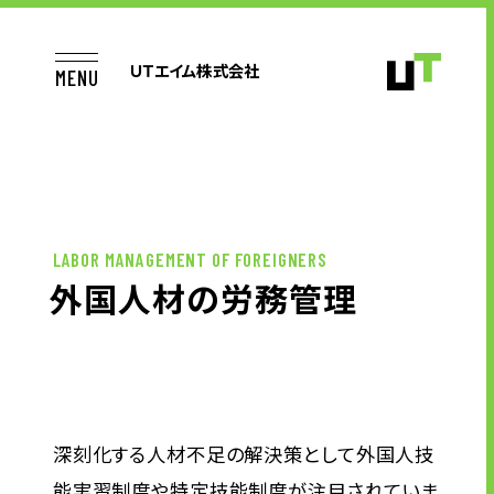
ＵＴエイム株式会社
MENU
TOP
LABOR MANAGEMENT OF FOREIGNERS
外国人材の労務管理
お仕事をお探しの方へ
企業のご担当者様へ
深刻化する人材不足の解決策として外国人技
半導体製品テスト開発業務
能実習制度や特定技能制度が注目されていま