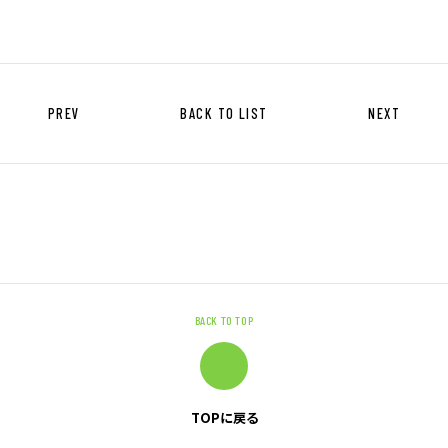
外国人材の労務管理
人をつくる力
モノをつくる力
PREV
BACK TO LIST
NEXT
企業情報
トップメッセージ
企業理念
会社概要・沿革
拠点一覧
BACK TO TOP
CSR情報
電子公告
労働者派遣事業の状況について
TOPに戻る
有料職業紹介に関する事項