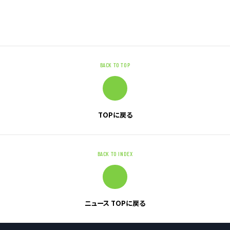
お問い合わせ
お問い合わせ・ご相談
BACK TO TOP
人材派遣・請負に関して
WEB お問い合わせ
資料請求
TOPに戻る
中途採用に関して
新卒採用に関して
BACK TO INDEX
投資家情報に関して
PR・ホームページに関して
ニュース TOPに戻る
U-LIFE