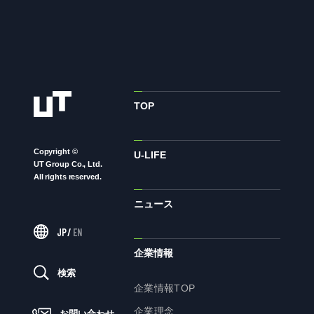
ニュース
サステナビリティ
TOP
サステナビリティTOP
トップメッセージ
Copyright ©
U-LIFE
UT Group Co., Ltd.
サステナビリティ基本方針
All rights reserved.
UTグループが取り組む重点課題
ニュース
ステークホルダー・エンゲージメント
JP
/
EN
サステナビリティ指標
企業情報
検索
企業情報TOP
株主・投資家の皆様へ
企業理念
お問い合わせ