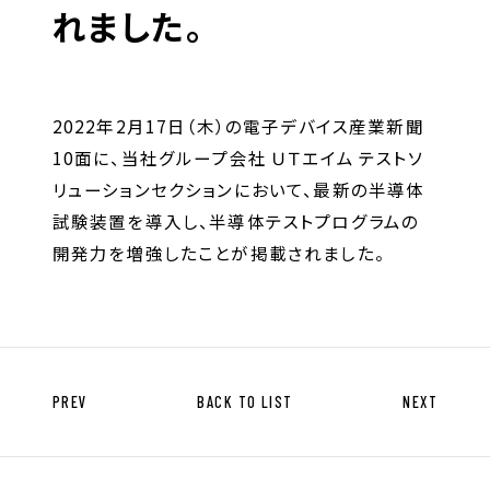
キャリア形成支援
れました。
求人サイト 貯まるワークはこちらか
ら
2022年2月17日（木）の電子デバイス産業新聞
10面に、当社グループ会社 ＵＴエイム テストソ
リューションセクションにおいて、最新の半導体
試験装置を導入し、半導体テストプログラムの
開発力を増強したことが掲載されました。
企業のご担当者様へ
企業のご担当者様へTOP
サービス・ソリューション一覧
PREV
BACK TO LIST
NEXT
事例紹介
サービスに関するお問い合わせ