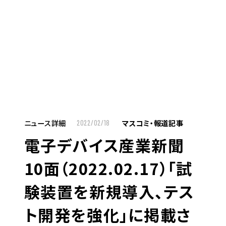
MENU
JP
EN
TOP
ニュース詳細
マスコミ・報道記事
2022/02/18
電子デバイス産業新聞
お仕事をお探しの方へ
10面（2022.02.17）「試
お仕事をお探しの方へTOP
験装置を新規導入、テス
はたらく人への想い
ト開発を強化」に掲載さ
UTグループの歩み