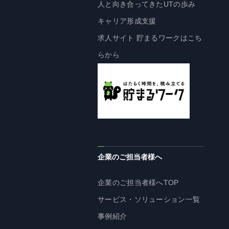
企業理念
人と向き合ってきたUTの歩み
長期経営ビジョン
キャリア形成支援
ブランドマーク
求人サイト 貯まるワークはこち
トップメッセージ
らから
会社概要
沿革
資料ダウンロード
グループ企業一覧
本社採用情報
サイトのご利用にあたって
企業のご担当者様へ
顧客情報の取扱いについて
個人情報保護方針
企業のご担当者様へTOP
個人情報の共同利用に関して
サービス・ソリューション一覧
ソーシャルメディアポリシー
事例紹介