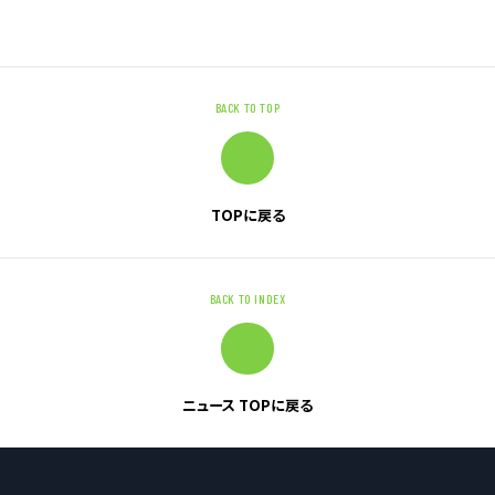
お問い合わせ
BACK TO TOP
お問い合わせ・ご相談
人材派遣・請負に関して
WEB お問い合わせ
TOPに戻る
資料請求
中途採用に関して
新卒採用に関して
BACK TO INDEX
投資家情報に関して
PR・ホームページに関して
ニュース TOPに戻る
U-LIFE