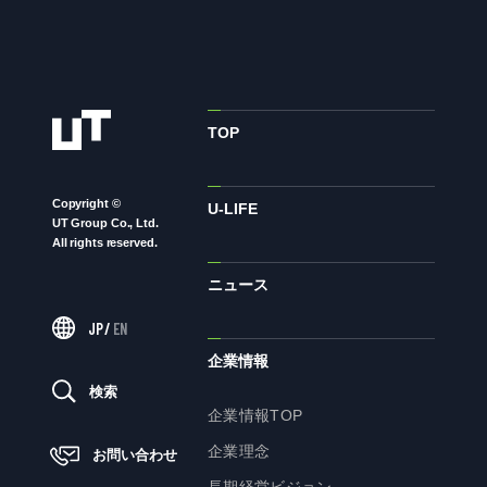
ニュース
サステナビリティ
TOP
サステナビリティTOP
Copyright ©
U-LIFE
トップメッセージ
UT Group Co., Ltd.
All rights reserved.
サステナビリティ基本方針
ニュース
UTグループが取り組む重点課題
JP
/
EN
ステークホルダー・エンゲージメント
企業情報
サステナビリティ指標
検索
企業情報TOP
企業理念
株主・投資家の皆様へ
お問い合わせ