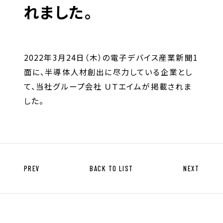
キャリア形成支援
れました。
求人サイト 貯まるワークはこちらか
ら
2022年3月24日（木）の電子デバイス産業新聞1
面に、半導体人材創出に尽力している企業とし
て、当社グループ会社 ＵＴエイムが掲載されま
した。
企業のご担当者様へ
企業のご担当者様へTOP
PREV
BACK TO LIST
NEXT
サービス・ソリューション一覧
事例紹介
サービスに関するお問い合わせ