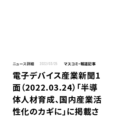
MENU
JP
EN
TOP
ニュース詳細
マスコミ・報道記事
2022/03/25
電子デバイス産業新聞1
お仕事をお探しの方へ
面（2022.03.24）「半導
お仕事をお探しの方へTOP
体人材育成、国内産業活
はたらく人への想い
性化のカギに」に掲載さ
UTグループの歩み