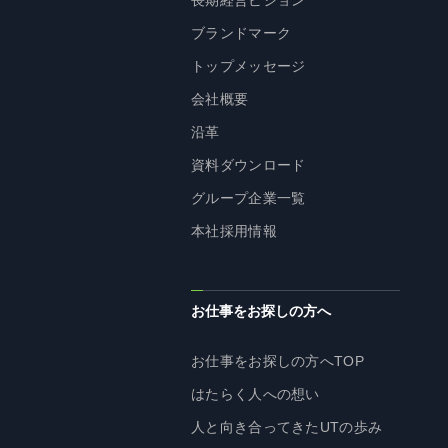
長期経営ビジョン
株主・投資家の皆様へ
ブランドマーク
経営方針
トップメッセージ
IRライブラリ
会社概要
株式情報
沿革
業績・財務情報
資料ダウンロード
IRニュース
グループ企業一覧
IRカレンダー
本社採用情報
免責事項
電子公告
お仕事をお探しの方へ
お仕事をお探しの方へTOP
企業情報
はたらく人への想い
企業情報TOP
人と向き合ってきたUTの歩み