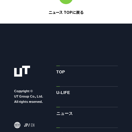
ニュース TOPに戻る
お問い合わせ
お問い合わせ・ご相談
人材派遣・請負に関して
WEB お問い合わせ
資料請求
中途採用に関して
TOP
新卒採用に関して
投資家情報に関して
Copyright ©
U-LIFE
UT Group Co., Ltd.
PR・ホームページに関して
All rights reserved.
ニュース
U-LIFE
JP
/
EN