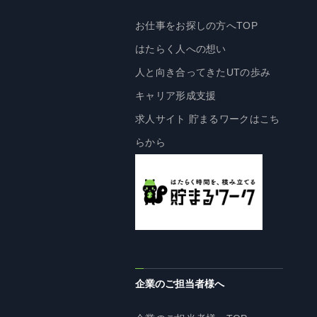
株主・投資家の皆様へ
お仕事をお探しの方へTOP
経営方針
はたらく人への想い
IRライブラリ
人と向き合ってきたUTの歩み
株式情報
キャリア形成支援
業績・財務情報
求人サイト 貯まるワークはこち
IRニュース
らから
IRカレンダー
免責事項
電子公告
企業情報
企業のご担当者様へ
企業情報TOP