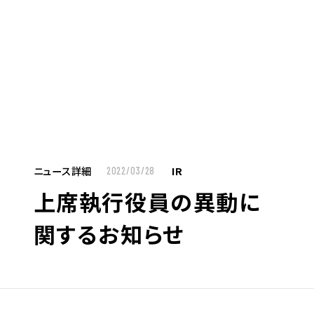
MENU
JP
EN
TOP
ニュース詳細
IR
2022/03/28
上席執行役員の異動に
お仕事をお探しの方へ
関するお知らせ
お仕事をお探しの方へTOP
はたらく人への想い
UTグループの歩み