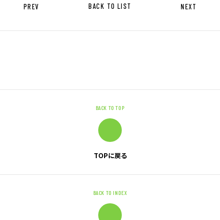
キャリア形成支援
PREV
BACK TO LIST
NEXT
求人サイト 貯まるワークはこちらか
ら
BACK TO TOP
企業のご担当者様へ
TOPに戻る
企業のご担当者様へTOP
サービス・ソリューション一覧
事例紹介
BACK TO INDEX
サービスに関するお問い合わせ