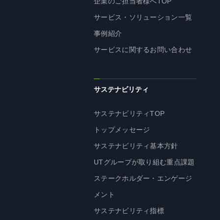
企業のご担当者様へTOP
企業理念
サービス・ソリューション一覧
長期経営ビジョン
事例紹介
ブランドマーク
サービスに関するお問い合わせ
トップメッセージ
会社概要
沿革
サステナビリティ
資料ダウンロード
サステナビリティTOP
グループ企業一覧
トップメッセージ
本社採用情報
サイトのご利用にあたって
サステナビリティ基本方針
顧客情報の取扱いについて
UTグループが取り組む重点課題
個人情報保護方針
ステークホルダー・エンゲージ
個人情報の共同利用に関して
メント
ソーシャルメディアポリシー
サステナビリティ指標