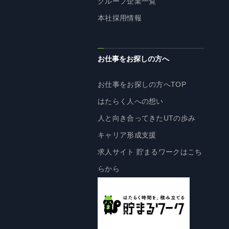
グループ企業一覧
株主・投資家の皆様へ
本社採用情報
経営方針
IRライブラリ
お仕事をお探しの方へ
株式情報
業績・財務情報
お仕事をお探しの方へTOP
IRニュース
はたらく人への想い
IRカレンダー
人と向き合ってきたUTの歩み
免責事項
キャリア形成支援
電子公告
求人サイト 貯まるワークはこち
らから
企業情報
企業情報TOP