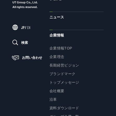
UT Group Co., Ltd.
All rights reserved.
ニュース
ニュース
JP
/
EN
サステナビリティ
企業情報
検索
サステナビリティTOP
企業情報TOP
トップメッセージ
企業理念
お問い合わせ
サステナビリティ基本方針
長期経営ビジョン
UTグループが取り組む重点課題
ブランドマーク
ステークホルダー・エンゲージメント
トップメッセージ
サステナビリティ指標
会社概要
沿革
株主・投資家の皆様へ
資料ダウンロード