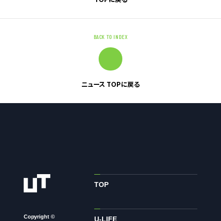
お問い合わせ
BACK TO INDEX
お問い合わせ・ご相談
人材派遣・請負に関して
WEB お問い合わせ
ニュース TOPに戻る
資料請求
中途採用に関して
新卒採用に関して
投資家情報に関して
PR・ホームページに関して
TOP
U-LIFE
Copyright ©
U-LIFE