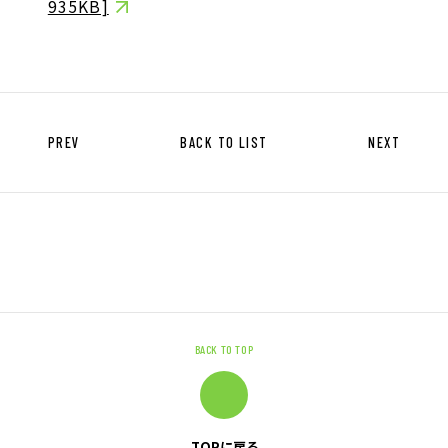
935KB]
キャリア形成支援
求人サイト 貯まるワークはこちらか
ら
PREV
BACK TO LIST
NEXT
企業のご担当者様へ
企業のご担当者様へTOP
サービス・ソリューション一覧
BACK TO TOP
事例紹介
サービスに関するお問い合わせ
TOPに戻る