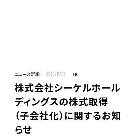
MENU
JP
EN
TOP
ニュース詳細
IR
2020/11/05
株式会社シーケルホール
お仕事をお探しの方へ
ディングスの株式取得
お仕事をお探しの方へTOP
（子会社化）に関するお知
はたらく人への想い
らせ
UTグループの歩み