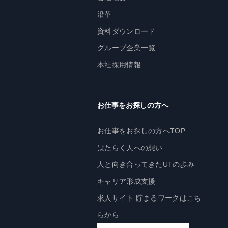
株主・投資家の皆様へ
沿革
経営方針
資料ダウンロード
IRライブラリ
グループ企業一覧
株式情報
本社採用情報
業績・財務情報
IRニュース
お仕事をお探しの方へ
IRカレンダー
免責事項
お仕事をお探しの方へTOP
電子公告
はたらく人への想い
人と向き合ってきたUTの歩み
キャリア形成支援
企業情報
求人サイト 貯まるワークはこち
企業情報TOP
らから