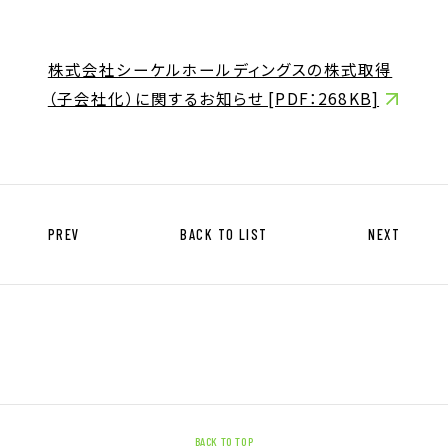
キャリア形成支援
求人サイト 貯まるワークはこちらか
株式会社シーケルホールディングスの株式取得
ら
（子会社化）に関するお知らせ [PDF：268KB]
PREV
BACK TO LIST
NEXT
企業のご担当者様へ
企業のご担当者様へTOP
サービス・ソリューション一覧
事例紹介
サービスに関するお問い合わせ
BACK TO TOP