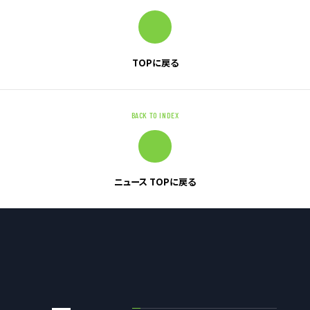
お問い合わせ
TOPに戻る
お問い合わせ・ご相談
人材派遣・請負に関して
BACK TO INDEX
WEB お問い合わせ
資料請求
中途採用に関して
ニュース TOPに戻る
新卒採用に関して
投資家情報に関して
PR・ホームページに関して
U-LIFE