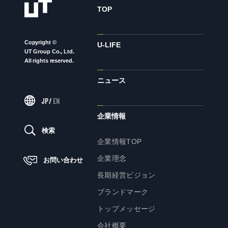
TOP
ニュース
Copyright ©
U-LIFE
UT Group Co., Ltd.
サステナビリティ
All rights reserved.
ニュース
サステナビリティTOP
JP
/
EN
トップメッセージ
企業情報
サステナビリティ基本方針
検索
UTグループが取り組む重点課題
企業情報TOP
ステークホルダー・エンゲージメント
企業理念
お問い合わせ
サステナビリティ指標
長期経営ビジョン
ブランドマーク
トップメッセージ
株主・投資家の皆様へ
会社概要