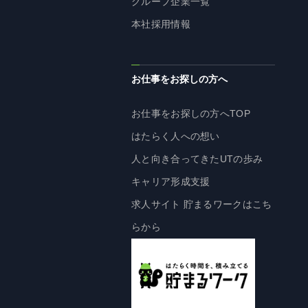
グループ企業一覧
株主・投資家の皆様へ
本社採用情報
経営方針
IRライブラリ
お仕事をお探しの方へ
株式情報
業績・財務情報
お仕事をお探しの方へTOP
IRニュース
はたらく人への想い
IRカレンダー
人と向き合ってきたUTの歩み
免責事項
キャリア形成支援
電子公告
求人サイト 貯まるワークはこち
らから
企業情報
企業情報TOP