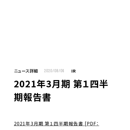
MENU
JP
EN
TOP
ニュース詳細
IR
2020/08/06
2021年3月期 第１四半
お仕事をお探しの方へ
期報告書
お仕事をお探しの方へTOP
はたらく人への想い
UTグループの歩み
2021年3月期 第１四半期報告書 [PDF：