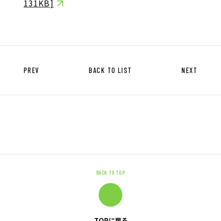
131KB]
キャリア形成支援
求人サイト 貯まるワークはこちらか
ら
PREV
BACK TO LIST
NEXT
企業のご担当者様へ
企業のご担当者様へTOP
サービス・ソリューション一覧
BACK TO TOP
事例紹介
サービスに関するお問い合わせ
TOPに戻る