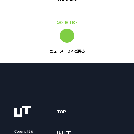
お問い合わせ
BACK TO INDEX
お問い合わせ・ご相談
人材派遣・請負に関して
WEB お問い合わせ
ニュース TOPに戻る
資料請求
中途採用に関して
新卒採用に関して
投資家情報に関して
PR・ホームページに関して
TOP
U-LIFE
Copyright ©
U-LIFE