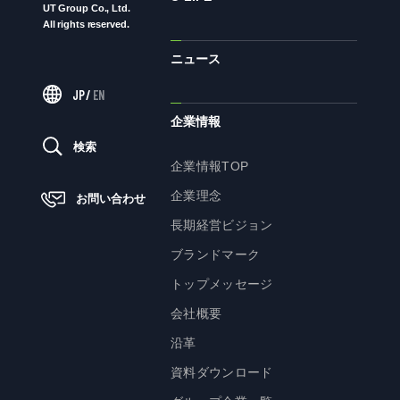
UT Group Co., Ltd.
All rights reserved.
ニュース
ニュース
JP
/
EN
サステナビリティ
企業情報
検索
サステナビリティTOP
企業情報TOP
トップメッセージ
企業理念
お問い合わせ
サステナビリティ基本方針
長期経営ビジョン
UTグループが取り組む重点課題
ブランドマーク
ステークホルダー・エンゲージメント
トップメッセージ
サステナビリティ指標
会社概要
沿革
株主・投資家の皆様へ
資料ダウンロード