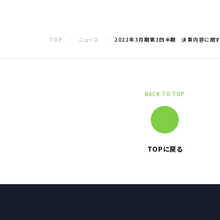
電子公告
TOP
ニュース
2021年3月期第1四半期 決算内容に関す
企業情報TOP
企業理念
トップメッセージ
会社概要
BACK TO TOP
グループ企業一覧
本社採用情報
TOPに戻る