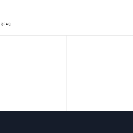
るFAQ
長期経営ビジョン
沿革