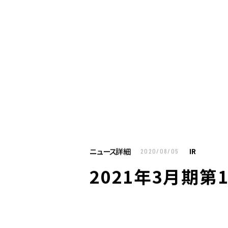
お仕事をお探しの方へ
企業のご担当者様へ
U
お仕事をお探しの方へTOP
はたらく人への
企業のご担当者様へTOP
サービス・ソリ
ニュース詳細
IR
2020/08/05
人材派遣
2021年3月期
製造請負
BPO
人材紹介
構造改革支援