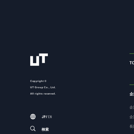
T
Copyright ©
UT Group Co., Ltd.
企
All rights reserved.
企
JP
/
EN
企
長
検索