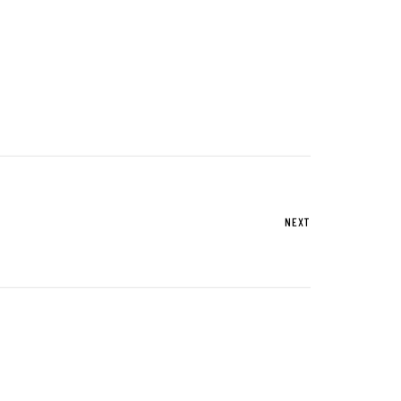
UTグループが取り組む重点課題
株式情報
株式基本情報
配当金・自己株式の取得
NEXT
アナリストカバレッジ
株式関係手続き
免責事項