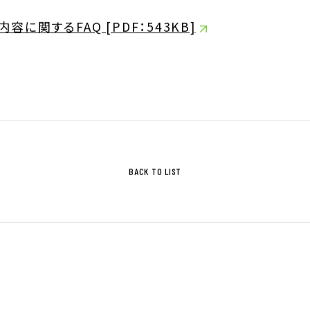
ジ
サステナビリティ基本方針
に関するFAQ [PDF：543KB]
ィ指標
IRライブラリ
拶
決算関連資料
株主通信
BACK TO LIST
株主総会関連資料
について
その他IR資料
適時開示情報
ガバナンス基本方針
IRカレンダー