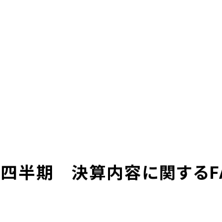
本社採用情報
グループ企業リ
求人サイト 貯まるワーク
-LIFE
NEWS
サステナビリティ
株主・投資家の皆様へ
ＵＴエイム株式会社
ＵＴエージェント株式会社
ＵＴスリーエム株式会社
ＵＴ東芝株式会社
ＦＪＵＴプラス株式会社
想い
UTグループの歩み
ＵＴハイテス株式会社
ＵＴハートフル株式会社
ューション一覧
事例紹介
外部出向支援サービス
第1四半期 決算内容に関するF
転籍型請負
正社員登用型派遣
業務委託先廃業対策