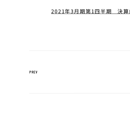
サステナビリティTOP
トップメッセー
2021年3月期第1四半期 決算内容
ステークホルダー・エンゲージメント
サステナビリテ
株主・投資家の皆様へ
経営方針
個人投資家の皆様へ
代表からのご挨
中期経営計画
PREV
事業等のリスク
対処すべき課題
IRポリシー
コーポレート・
株主還元方針
業績・財務情報
IRニュース