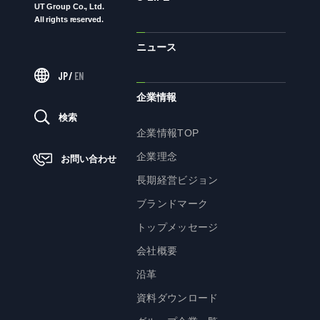
UT Group Co., Ltd.
All rights reserved.
ニュース
ニュース
JP
/
EN
サステナビリティ
企業情報
検索
サステナビリティTOP
企業情報TOP
トップメッセージ
企業理念
お問い合わせ
サステナビリティ基本方針
長期経営ビジョン
UTグループが取り組む重点課題
ブランドマーク
ステークホルダー・エンゲージメント
トップメッセージ
サステナビリティ指標
会社概要
沿革
株主・投資家の皆様へ
資料ダウンロード