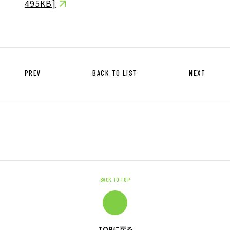
495KB]
キャリア形成支援
求人サイト 貯まるワークはこちらか
ら
PREV
BACK TO LIST
NEXT
企業のご担当者様へ
企業のご担当者様へTOP
サービス・ソリューション一覧
BACK TO TOP
事例紹介
サービスに関するお問い合わせ
TOPに戻る