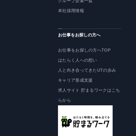
グループ企業一覧
株主・投資家の皆様へ
本社採用情報
経営方針
IRライブラリ
お仕事をお探しの方へ
株式情報
業績・財務情報
お仕事をお探しの方へTOP
IRニュース
はたらく人への想い
IRカレンダー
人と向き合ってきたUTの歩み
免責事項
キャリア形成支援
電子公告
求人サイト 貯まるワークはこち
らから
企業情報
企業情報TOP