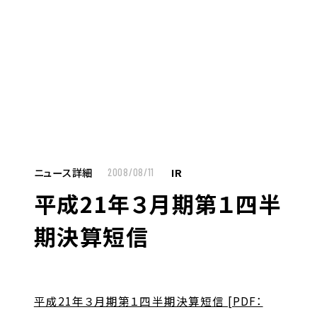
MENU
JP
EN
TOP
ニュース詳細
IR
2008/08/11
平成21年３月期第１四半
お仕事をお探しの方へ
期決算短信
お仕事をお探しの方へTOP
はたらく人への想い
UTグループの歩み
平成21年３月期第１四半期決算短信 [PDF：