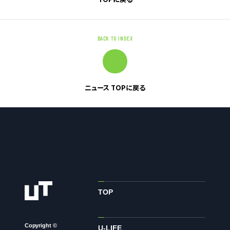
お問い合わせ
BACK TO INDEX
お問い合わせ・ご相談
人材派遣・請負に関して
WEB お問い合わせ
ニュース TOPに戻る
資料請求
中途採用に関して
新卒採用に関して
投資家情報に関して
PR・ホームページに関して
TOP
U-LIFE
Copyright ©
U-LIFE