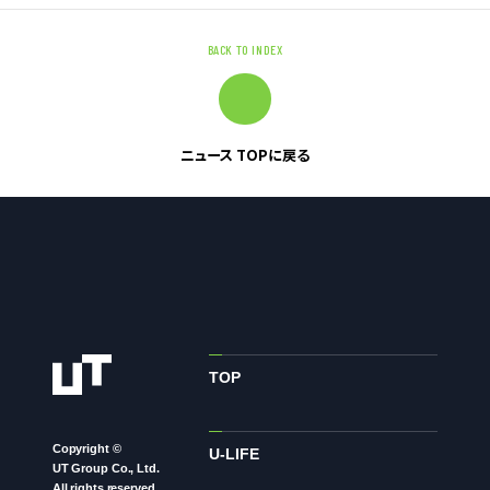
BACK TO INDEX
お問い合わせ
お問い合わせ・ご相談
人材派遣・請負に関して
ニュース TOPに戻る
WEB お問い合わせ
資料請求
中途採用に関して
新卒採用に関して
投資家情報に関して
PR・ホームページに関して
TOP
Copyright ©
U-LIFE
U-LIFE
UT Group Co., Ltd.
All rights reserved.