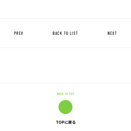
キャリア形成支援
求人サイト 貯まるワークはこちらか
ら
PREV
BACK TO LIST
NEXT
企業のご担当者様へ
企業のご担当者様へTOP
BACK TO TOP
サービス・ソリューション一覧
事例紹介
サービスに関するお問い合わせ
TOPに戻る