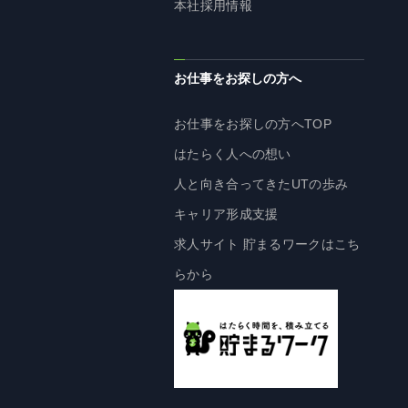
本社採用情報
株主・投資家の皆様へ
経営方針
お仕事をお探しの方へ
IRライブラリ
株式情報
お仕事をお探しの方へTOP
業績・財務情報
はたらく人への想い
IRニュース
人と向き合ってきたUTの歩み
IRカレンダー
キャリア形成支援
免責事項
求人サイト 貯まるワークはこち
電子公告
らから
企業情報
企業情報TOP