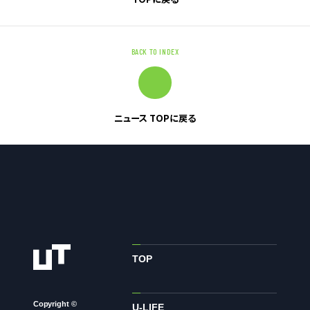
お問い合わせ
BACK TO INDEX
お問い合わせ・ご相談
人材派遣・請負に関して
WEB お問い合わせ
ニュース TOPに戻る
資料請求
中途採用に関して
新卒採用に関して
投資家情報に関して
PR・ホームページに関して
TOP
U-LIFE
Copyright ©
U-LIFE