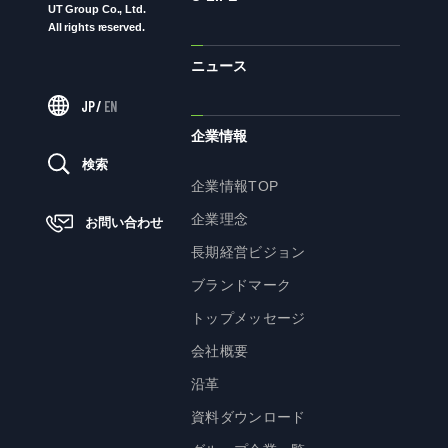
UT Group Co., Ltd.
All rights reserved.
ニュース
ニュース
JP
/
EN
サステナビリティ
企業情報
検索
サステナビリティTOP
企業情報TOP
トップメッセージ
企業理念
お問い合わせ
サステナビリティ基本方針
長期経営ビジョン
UTグループが取り組む重点課題
ブランドマーク
ステークホルダー・エンゲージメント
トップメッセージ
サステナビリティ指標
会社概要
沿革
株主・投資家の皆様へ
資料ダウンロード