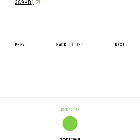
389KB]
キャリア形成支援
求人サイト 貯まるワークはこちらか
ら
PREV
BACK TO LIST
NEXT
企業のご担当者様へ
企業のご担当者様へTOP
サービス・ソリューション一覧
BACK TO TOP
事例紹介
サービスに関するお問い合わせ
TOPに戻る