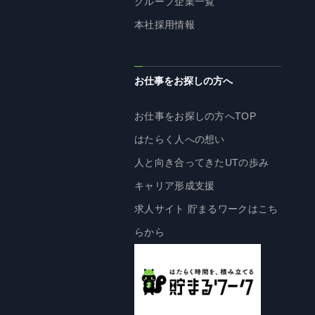
グループ企業一覧
株主・投資家の皆様へ
本社採用情報
経営方針
IRライブラリ
お仕事をお探しの方へ
株式情報
業績・財務情報
お仕事をお探しの方へTOP
IRニュース
はたらく人への想い
IRカレンダー
人と向き合ってきたUTの歩み
免責事項
キャリア形成支援
電子公告
求人サイト 貯まるワークはこち
らから
企業情報
企業情報TOP