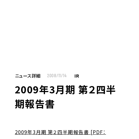
MENU
JP
EN
TOP
ニュース詳細
IR
2008/11/14
2009年3月期 第２四半
お仕事をお探しの方へ
期報告書
お仕事をお探しの方へTOP
はたらく人への想い
UTグループの歩み
2009年3月期 第２四半期報告書 [PDF：