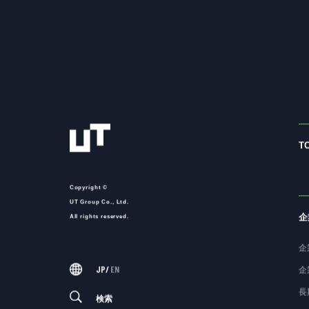
T
Copyright ©
UT Group Co., Ltd.
企
All rights reserved.
企
JP
/
EN
企
長
検索