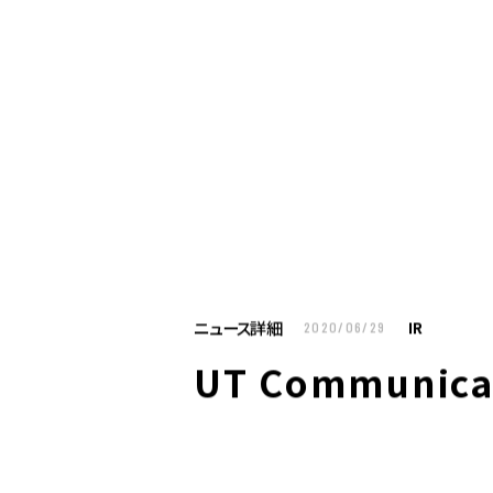
お仕事をお探しの方へ
企業のご担当者様へ
U
お仕事をお探しの方へTOP
はたらく人への
企業のご担当者様へTOP
サービス・ソリ
ニュース詳細
IR
2020/06/29
人材派遣
UT Communicat
製造請負
BPO
人材紹介
構造改革支援