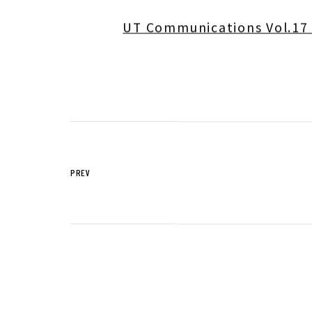
サステナビリティTOP
トップメッセー
UT Communications Vol.17
ステークホルダー・エンゲージメント
サステナビリテ
株主・投資家の皆様へ
経営方針
個人投資家の皆様へ
代表からのご挨
中期経営計画
PREV
事業等のリスク
対処すべき課題
IRポリシー
コーポレート・
株主還元方針
業績・財務情報
IRニュース