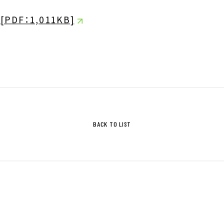
ジ
サステナビリティ基本方針
 [PDF：1,011KB]
ィ指標
IRライブラリ
拶
決算関連資料
株主通信
BACK TO LIST
株主総会関連資料
について
その他IR資料
適時開示情報
ガバナンス基本方針
IRカレンダー