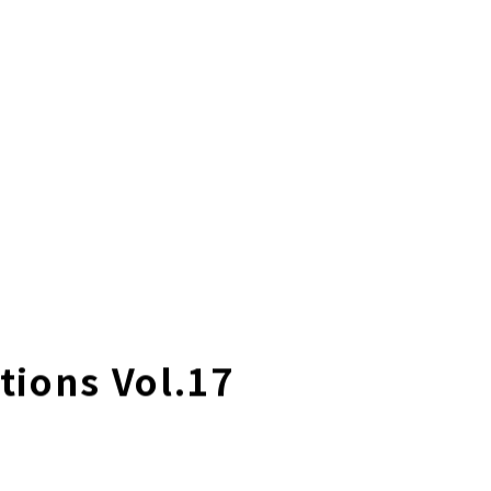
本社採用情報
グループ企業リ
求人サイト 貯まるワーク
-LIFE
NEWS
サステナビリティ
株主・投資家の皆様へ
ＵＴエイム株式会社
ＵＴエージェント株式会社
ＵＴスリーエム株式会社
ＵＴ東芝株式会社
ＦＪＵＴプラス株式会社
想い
UTグループの歩み
ＵＴハイテス株式会社
ＵＴハートフル株式会社
ューション一覧
事例紹介
外部出向支援サービス
ions Vol.17
転籍型請負
正社員登用型派遣
業務委託先廃業対策