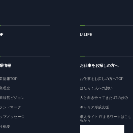
OP
U-LIFE
業情報
お仕事をお探しの方へ
業情報TOP
お仕事をお探しの方へTOP
業理念
はたらく人への想い
期経営ビジョン
人と向き合ってきたUTの歩み
ランドマーク
キャリア形成支援
ップメッセージ
求人サイト 貯まるワークはこち
らから
社概要