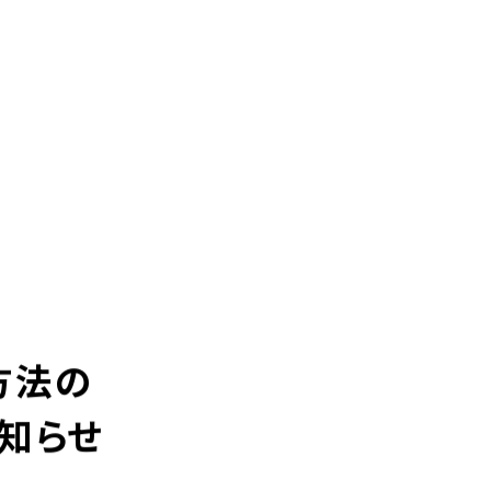
お問い合わせ
ンク
企業情報
お問い合わせ・ご相談
人材派遣・請負に関して
- WEB お問い合わせ
- 資料請求
中途採用に関して
キャリア形成支援
新卒採用に関して
テクノロジー能力開発センター
投資家情報に関して
PR・ホームページに関して
サービスに関するお問い合わせ
方法の
お知らせ