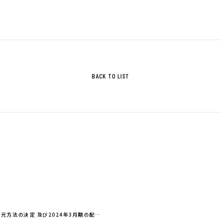
ジ
サステナビリティ基本方針
ィ指標
BACK TO LIST
IRライブラリ
拶
決算関連資料
株主通信
株主総会関連資料
について
その他IR資料
適時開示情報
ガバナンス基本方針
IRカレンダー
元方法の決定 及び2024年3月期の配…