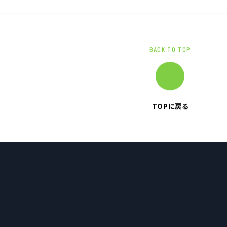
電子公告
企業情報TOP
企業理念
BACK TO TOP
トップメッセージ
会社概要
TOPに戻る
グループ企業一覧
本社採用情報