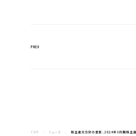
サステナビリティTOP
トップメッセー
ステークホルダー・エンゲージメント
サステナビリテ
PREV
株主・投資家の皆様へ
経営方針
個人投資家の皆様へ
代表からのご挨
中期経営計画
事業等のリスク
対処すべき課題
IRポリシー
コーポレート・
株主還元方針
業績・財務情報
IRニュース
TOP
ニュース
株主還元方針の変更、2024年3月期株主還