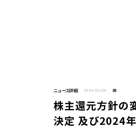
お仕事をお探しの方へ
企業のご担当者様へ
U
お仕事をお探しの方へTOP
はたらく人への
企業のご担当者様へTOP
サービス・ソリ
ニュース詳細
IR
2024/02/09
人材派遣
株主還元方針の変
製造請負
BPO
決定 及び202
人材紹介
構造改革支援