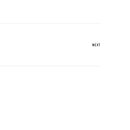
UTグループが取り組む重点課題
NEXT
株式情報
株式基本情報
配当金・自己株式の取得
アナリストカバレッジ
株式関係手続き
免責事項