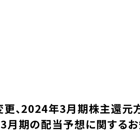
本社採用情報
グループ企業リ
求人サイト 貯まるワーク
-LIFE
NEWS
サステナビリティ
株主・投資家の皆様へ
ＵＴエイム株式会社
ＵＴエージェント株式会社
ＵＴスリーエム株式会社
ＵＴ東芝株式会社
ＦＪＵＴプラス株式会社
想い
UTグループの歩み
ＵＴハイテス株式会社
ＵＴハートフル株式会社
ューション一覧
事例紹介
外部出向支援サービス
更、2024年3月期株主還元
転籍型請負
正社員登用型派遣
4年3月期の配当予想に関する
業務委託先廃業対策