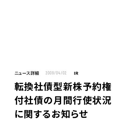
MENU
JP
EN
TOP
ニュース詳細
IR
2009/04/02
転換社債型新株予約権
お仕事をお探しの方へ
付社債の月間行使状況
お仕事をお探しの方へTOP
に関するお知らせ
はたらく人への想い
UTグループの歩み