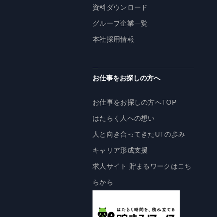
資料ダウンロード
株主・投資家の皆様へ
グループ企業一覧
経営方針
本社採用情報
IRライブラリ
株式情報
業績・財務情報
お仕事をお探しの方へ
IRニュース
お仕事をお探しの方へTOP
IRカレンダー
はたらく人への想い
免責事項
人と向き合ってきたUTの歩み
電子公告
キャリア形成支援
求人サイト 貯まるワークはこち
企業情報
らから
企業情報TOP