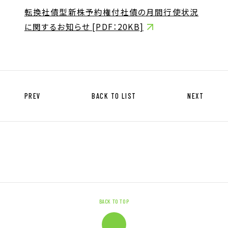
キャリア形成支援
転換社債型新株予約権付社債の月間行使状況
求人サイト 貯まるワークはこちらか
に関するお知らせ [PDF：20KB]
ら
PREV
BACK TO LIST
NEXT
企業のご担当者様へ
企業のご担当者様へTOP
サービス・ソリューション一覧
事例紹介
BACK TO TOP
サービスに関するお問い合わせ