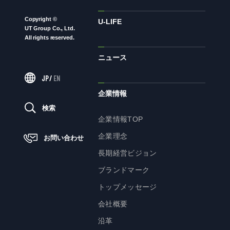
Copyright ©
ニュース
U-LIFE
UT Group Co., Ltd.
All rights reserved.
ニュース
サステナビリティ
JP
/
EN
サステナビリティTOP
企業情報
トップメッセージ
検索
企業情報TOP
サステナビリティ基本方針
企業理念
お問い合わせ
UTグループが取り組む重点課題
長期経営ビジョン
ステークホルダー・エンゲージメント
ブランドマーク
サステナビリティ指標
トップメッセージ
会社概要
株主・投資家の皆様へ
沿革