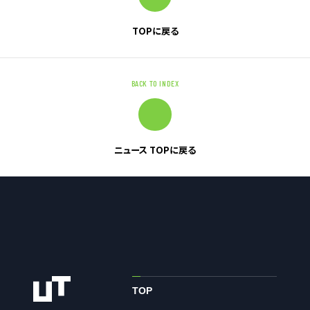
TOPに戻る
お問い合わせ
お問い合わせ・ご相談
BACK TO INDEX
人材派遣・請負に関して
WEB お問い合わせ
資料請求
ニュース TOPに戻る
中途採用に関して
新卒採用に関して
投資家情報に関して
PR・ホームページに関して
U-LIFE
TOP