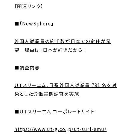
【関連リンク】
お問い合わせ
■「NewSphere」
お問い合わせ・ご相談
外国人従業員の約半数が日本での定住が希
人材派遣・請負に関して
望 理由は「日本が好きだから」
WEB お問い合わせ
資料請求
■調査内容
中途採用に関して
新卒採用に関して
ＵＴスリーエム、日系外国人従業員 791 名を対
投資家情報に関して
象とした労働実態調査を実施
PR・ホームページに関して
■ＵＴスリーエム コーポレートサイト
U-LIFE
https://www.ut-g.co.jp/ut-suri-emu/