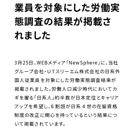
キャリア形成支援
業員を対象にした労働実
求人サイト 貯まるワークはこちらか
態調査の結果が掲載さ
ら
れました
3月25日、WEBメディア「NewSphere」に、当社
グループ会社・ＵＴスリーエム株式会社の日系外
企業のご担当者様へ
国人従業員を対象にした労働実態調査結果が
掲載されました。労働人口減少時代においてカ
企業のご担当者様へTOP
ギを握る「日系人」約半数が日本定住とキャリア
アップを希望し、6 割超が日系 4 世の在留資格
サービス・ソリューション一覧
制度の改正に関心を持っているという結果につ
事例紹介
いて掲載されています。
サービスに関するお問い合わせ