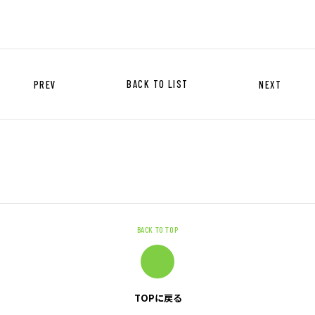
ニュース
サステナビリティ
PREV
BACK TO LIST
NEXT
サステナビリティTOP
トップメッセージ
サステナビリティ基本方針
UTグループが取り組む重点課題
ステークホルダー・エンゲージメント
BACK TO TOP
サステナビリティ指標
株主・投資家の皆様へ
TOPに戻る