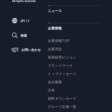
企業理念
All rights reserved.
長期経営ビジョン
ニュース
ブランドマーク
JP
/
EN
トップメッセージ
企業情報
会社概要
検索
企業情報TOP
沿革
企業理念
お問い合わせ
資料ダウンロード
長期経営ビジョン
グループ企業一覧
ブランドマーク
本社採用情報
トップメッセージ
サイトのご利用にあたって
顧客情報の取扱いについて
会社概要
個人情報保護方針
沿革
個人情報の共同利用に関して
資料ダウンロード
ソーシャルメディアポリシー
グループ企業一覧