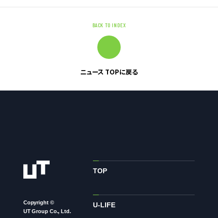
株主・投資家の皆様へ
BACK TO INDEX
経営方針
IRライブラリ
株式情報
ニュース TOPに戻る
業績・財務情報
IRニュース
IRカレンダー
免責事項
電子公告
TOP
企業情報
Copyright ©
企業情報TOP
U-LIFE
UT Group Co., Ltd.