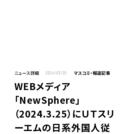
MENU
JP
EN
TOP
ニュース詳細
マスコミ・報道記事
2024/03/25
WEBメディア
お仕事をお探しの方へ
「NewSphere」
お仕事をお探しの方へTOP
（2024.3.25）にＵＴスリ
はたらく人への想い
ーエムの日系外国人従
UTグループの歩み