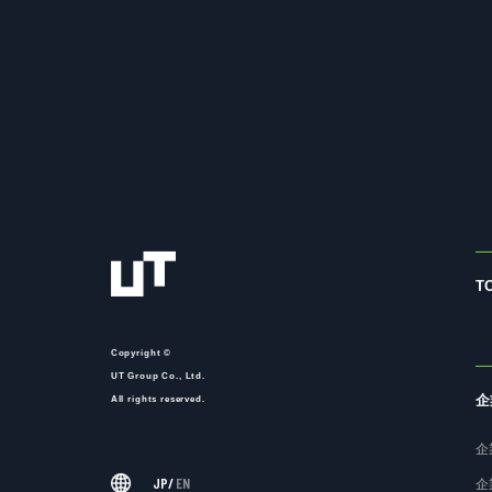
T
Copyright ©
UT Group Co., Ltd.
企
All rights reserved.
企
JP
/
EN
企