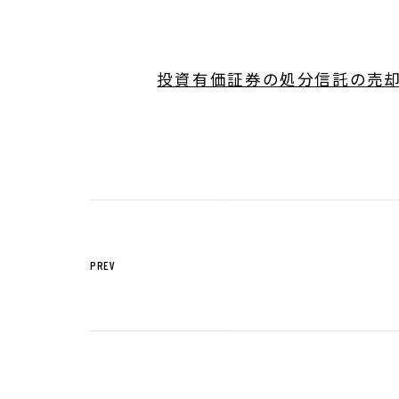
サステナビリティTOP
トップメッセー
投資有価証券の処分信託の売却完了
ステークホルダー・エンゲージメント
サステナビリテ
株主・投資家の皆様へ
経営方針
個人投資家の皆様へ
代表からのご挨
中期経営計画
事業等のリスク
対処すべき課題
PREV
IRポリシー
コーポレート・
株主還元方針
業績・財務情報
IRニュース