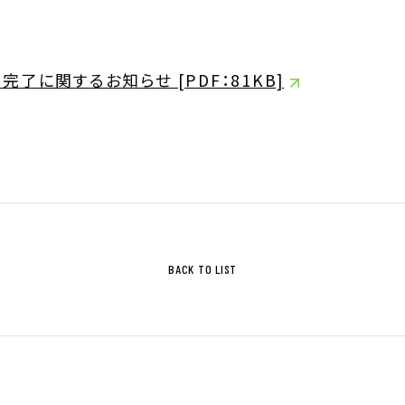
ジ
サステナビリティ基本方針
に関するお知らせ [PDF：81KB]
ィ指標
IRライブラリ
拶
決算関連資料
株主通信
株主総会関連資料
について
その他IR資料
BACK TO LIST
適時開示情報
ガバナンス基本方針
IRカレンダー