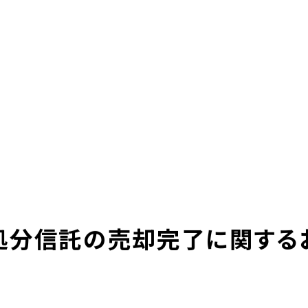
本社採用情報
グループ企業リ
求人サイト 貯まるワーク
-LIFE
NEWS
サステナビリティ
株主・投資家の皆様へ
ＵＴエイム株式会社
ＵＴエージェント株式会社
ＵＴスリーエム株式会社
ＵＴ東芝株式会社
ＦＪＵＴプラス株式会社
想い
UTグループの歩み
ＵＴハイテス株式会社
ＵＴハートフル株式会社
ューション一覧
事例紹介
外部出向支援サービス
処分信託の売却完了に関する
転籍型請負
正社員登用型派遣
業務委託先廃業対策