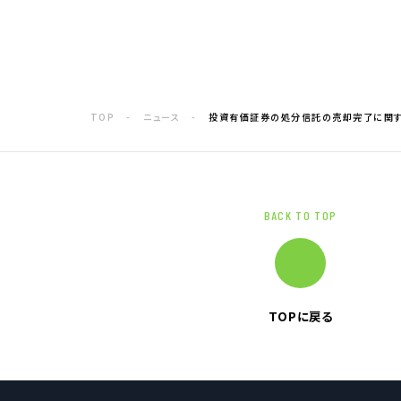
電子公告
企業情報TOP
企業理念
TOP
ニュース
投資有価証券の処分信託の売却完了に関
トップメッセージ
会社概要
グループ企業一覧
本社採用情報
BACK TO TOP
TOPに戻る