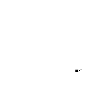
UTグループが取り組む重点課題
株式情報
株式基本情報
配当金・自己株式の取得
アナリストカバレッジ
株式関係手続き
NEXT
免責事項