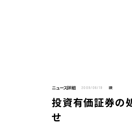
お仕事をお探しの方へ
企業のご担当者様へ
U
お仕事をお探しの方へTOP
はたらく人への
企業のご担当者様へTOP
サービス・ソリ
ニュース詳細
IR
2009/06/19
人材派遣
投資有価証券の
製造請負
BPO
せ
人材紹介
構造改革支援