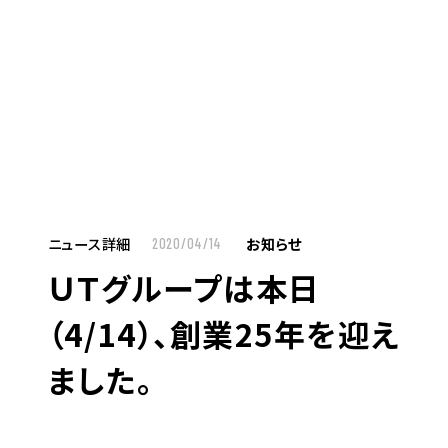
MENU
JP
EN
TOP
ニュース詳細
お知らせ
2020/04/14
ＵＴグループは本日
お仕事をお探しの方へ
（4/14）、創業25年を迎え
お仕事をお探しの方へTOP
ました。
はたらく人への想い
UTグループの歩み