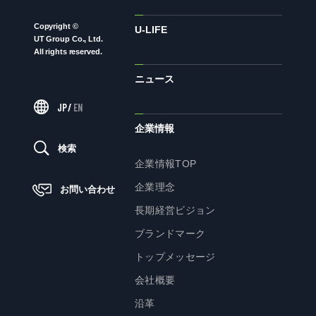
Copyright ©
ニュース
U-LIFE
UT Group Co., Ltd.
All rights reserved.
ニュース
サステナビリティ
JP
/
EN
サステナビリティTOP
企業情報
トップメッセージ
検索
企業情報TOP
サステナビリティ基本方針
企業理念
お問い合わせ
UTグループが取り組む重点課題
長期経営ビジョン
ステークホルダー・エンゲージメント
ブランドマーク
サステナビリティ指標
トップメッセージ
会社概要
株主・投資家の皆様へ
沿革