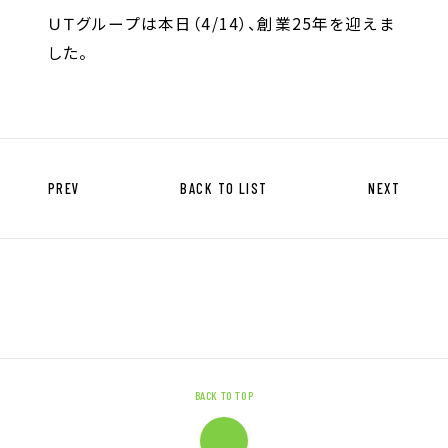
キャリア形成支援
ＵＴグループは本日（4/14）、創業25年を迎えま
求人サイト 貯まるワークはこちらか
した。
ら
PREV
BACK TO LIST
NEXT
企業のご担当者様へ
企業のご担当者様へTOP
サービス・ソリューション一覧
事例紹介
BACK TO TOP
サービスに関するお問い合わせ