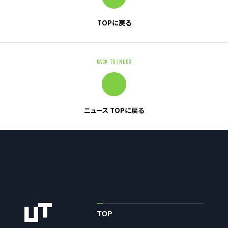
TOPに戻る
お問い合わせ
お問い合わせ・ご相談
BACK TO INDEX
人材派遣・請負に関して
WEB お問い合わせ
資料請求
ニュース TOPに戻る
中途採用に関して
新卒採用に関して
投資家情報に関して
PR・ホームページに関して
U-LIFE
TOP