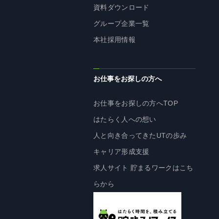
資料ダウンロード
株主・投資家の皆様へ
グループ企業一覧
経営方針
本社採用情報
IRライブラリ
株式情報
業績・財務情報
お仕事をお探しの方へ
IRニュース
お仕事をお探しの方へTOP
IRカレンダー
はたらく人への想い
免責事項
人と向き合ってきたUTの歩み
電子公告
キャリア形成支援
求人サイト 貯まるワークはこち
企業情報
らから
企業情報TOP