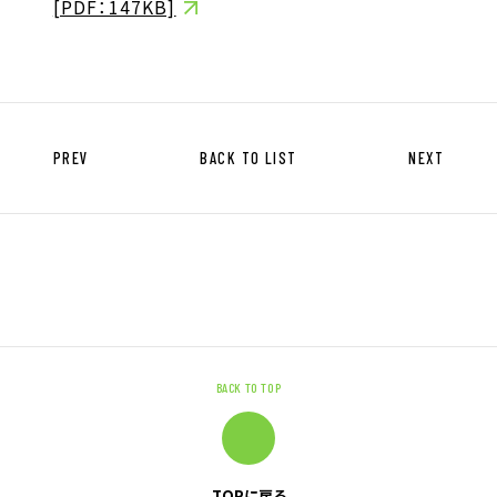
[PDF：147KB]
キャリア形成支援
求人サイト 貯まるワークはこちらか
ら
PREV
BACK TO LIST
NEXT
企業のご担当者様へ
企業のご担当者様へTOP
サービス・ソリューション一覧
BACK TO TOP
事例紹介
サービスに関するお問い合わせ
TOPに戻る