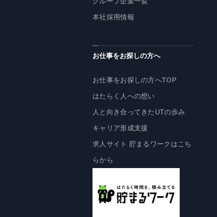
グループ企業一覧
株主・投資家の皆様へ
本社採用情報
経営方針
IRライブラリ
お仕事をお探しの方へ
株式情報
業績・財務情報
お仕事をお探しの方へTOP
IRニュース
はたらく人への想い
IRカレンダー
人と向き合ってきたUTの歩み
免責事項
キャリア形成支援
電子公告
求人サイト 貯まるワークはこち
らから
企業情報
企業情報TOP