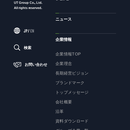
UT Group Co., Ltd.
All rights reserved.
ニュース
ニュース
JP
/
EN
サステナビリティ
企業情報
検索
サステナビリティTOP
企業情報TOP
トップメッセージ
企業理念
お問い合わせ
サステナビリティ基本方針
長期経営ビジョン
UTグループが取り組む重点課題
ブランドマーク
ステークホルダー・エンゲージメント
トップメッセージ
サステナビリティ指標
会社概要
沿革
株主・投資家の皆様へ
資料ダウンロード