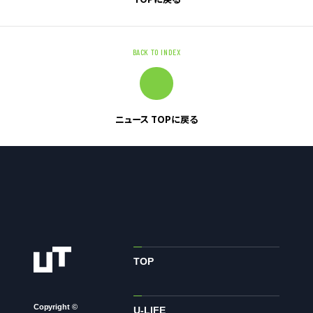
お問い合わせ
BACK TO INDEX
お問い合わせ・ご相談
人材派遣・請負に関して
WEB お問い合わせ
ニュース TOPに戻る
資料請求
中途採用に関して
新卒採用に関して
投資家情報に関して
PR・ホームページに関して
TOP
U-LIFE
Copyright ©
U-LIFE