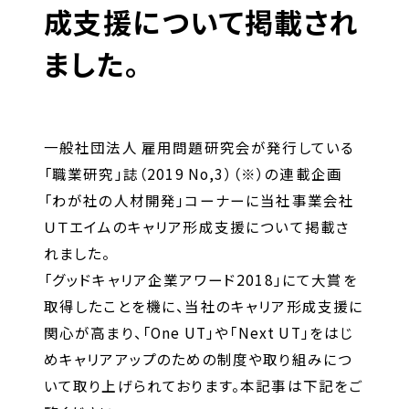
キャリア形成支援
成支援について掲載され
求人サイト 貯まるワークはこちらか
ました。
ら
一般社団法人 雇用問題研究会が発行している
「職業研究」誌（2019 No,3）（※）の連載企画
「わが社の人材開発」コーナーに当社事業会社
ＵＴエイムのキャリア形成支援について掲載さ
企業のご担当者様へ
れました。
「グッドキャリア企業アワード2018」にて大賞を
企業のご担当者様へTOP
取得したことを機に、当社のキャリア形成支援に
サービス・ソリューション一覧
関心が高まり、「One UT」や「Next UT」をはじ
事例紹介
めキャリアアップのための制度や取り組みにつ
サービスに関するお問い合わせ
いて取り上げられております。本記事は下記をご