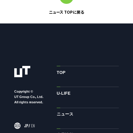
株主・投資家の皆様へ
ニュース TOPに戻る
経営方針
IRライブラリ
株式情報
業績・財務情報
IRニュース
IRカレンダー
TOP
免責事項
電子公告
Copyright ©
U-LIFE
UT Group Co., Ltd.
All rights reserved.
企業情報
ニュース
企業情報TOP
JP
/
EN