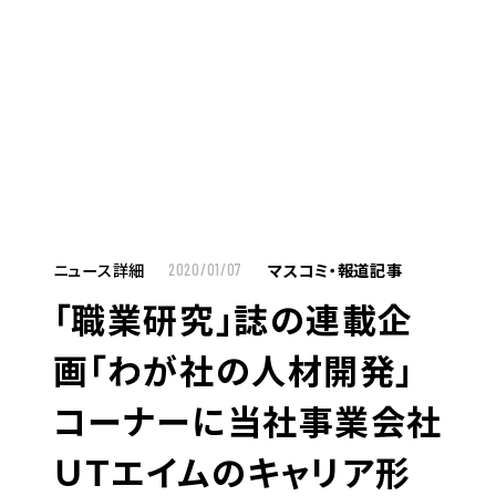
MENU
JP
EN
TOP
ニュース詳細
マスコミ・報道記事
2020/01/07
「職業研究」誌の連載企
お仕事をお探しの方へ
画「わが社の人材開発」
お仕事をお探しの方へTOP
コーナーに当社事業会社
はたらく人への想い
ＵＴエイムのキャリア形
UTグループの歩み