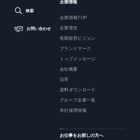
企業理念
企業情報
検索
長期経営ビジョン
企業情報TOP
ブランドマーク
企業理念
お問い合わせ
トップメッセージ
長期経営ビジョン
会社概要
ブランドマーク
沿革
トップメッセージ
資料ダウンロード
会社概要
グループ企業一覧
沿革
本社採用情報
資料ダウンロード
サイトのご利用にあたって
グループ企業一覧
顧客情報の取扱いについて
本社採用情報
個人情報保護方針
個人情報の共同利用に関して
ソーシャルメディアポリシー
お仕事をお探しの方へ