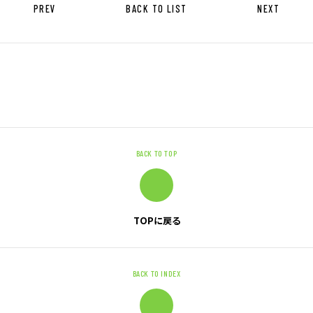
PREV
BACK TO LIST
NEXT
ニュース
サステナビリティ
サステナビリティTOP
トップメッセージ
BACK TO TOP
サステナビリティ基本方針
UTグループが取り組む重点課題
ステークホルダー・エンゲージメント
TOPに戻る
サステナビリティ指標
BACK TO INDEX
株主・投資家の皆様へ