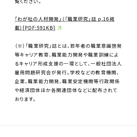
覧ください。
お問い合わせ
「わが社の人材開発」（「職業研究」誌 p,16掲
載）[PDF:591KB]
お問い合わせ・ご相談
人材派遣・請負に関して
（※）「職業研究」誌とは、若年者の職業意識啓発
WEB お問い合わせ
等キャリア教育、職業能力開発や職業訓練によ
資料請求
るキャリア形成支援の一環として、一般社団法人
雇用問題研究会が発行。学校などの教育機関、
中途採用に関して
企業、職業能力開発、職業安定機関等行政関係
新卒採用に関して
や経済団体ほか各関連団体などに配布されて
投資家情報に関して
おります。
PR・ホームページに関して
U-LIFE