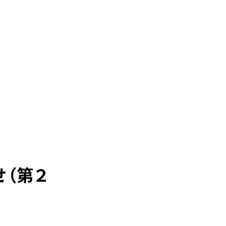
お問い合わせ
ンク
企業情報
お問い合わせ・ご相談
人材派遣・請負に関して
- WEB お問い合わせ
- 資料請求
中途採用に関して
キャリア形成支援
新卒採用に関して
テクノロジー能力開発センター
投資家情報に関して
PR・ホームページに関して
サービスに関するお問い合わせ
（第２