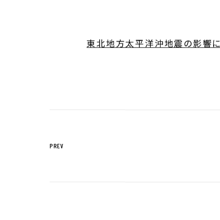
サステナビリティTOP
トップメッセー
東北地方太平洋沖地震の影響に関す
ステークホルダー・エンゲージメント
サステナビリテ
株主・投資家の皆様へ
経営方針
個人投資家の皆様へ
代表からのご挨
中期経営計画
事業等のリスク
対処すべき課題
PREV
IRポリシー
コーポレート・
株主還元方針
業績・財務情報
IRニュース