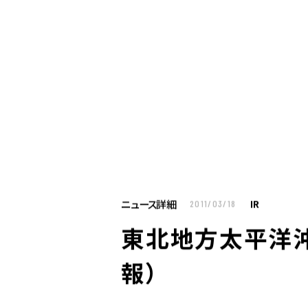
お仕事をお探しの方へ
企業のご担当者様へ
U
お仕事をお探しの方へTOP
はたらく人への
企業のご担当者様へTOP
サービス・ソリ
ニュース詳細
IR
2011/03/18
人材派遣
東北地方太平洋
製造請負
BPO
報）
人材紹介
構造改革支援