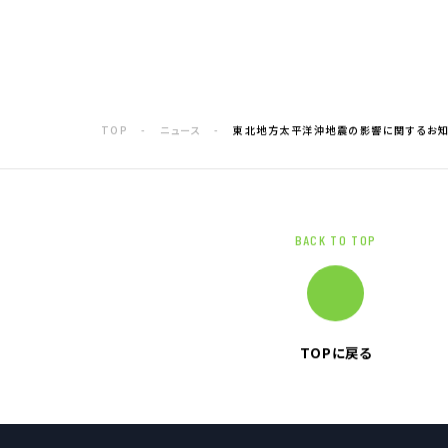
電子公告
企業情報TOP
企業理念
TOP
ニュース
東北地方太平洋沖地震の影響に関するお知
トップメッセージ
会社概要
グループ企業一覧
本社採用情報
BACK TO TOP
TOPに戻る