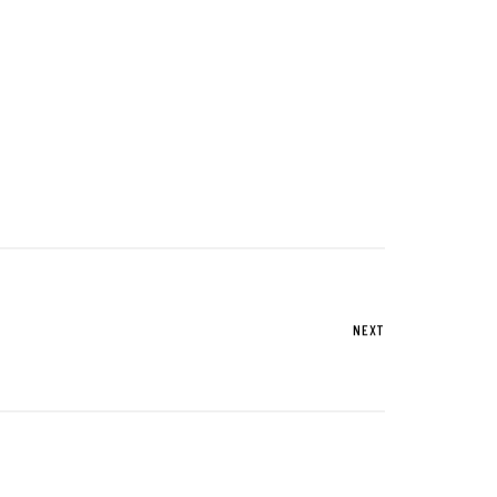
UTグループが取り組む重点課題
株式情報
株式基本情報
配当金・自己株式の取得
アナリストカバレッジ
株式関係手続き
NEXT
免責事項