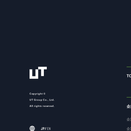
T
Copyright ©
UT Group Co., Ltd.
企
All rights reserved.
企
JP
/
EN
企