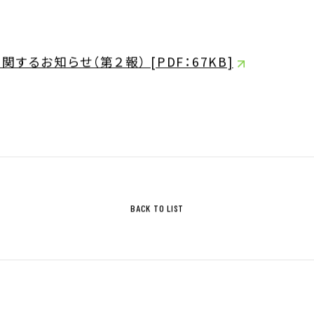
ジ
サステナビリティ基本方針
るお知らせ（第２報） [PDF：67KB]
ィ指標
IRライブラリ
拶
決算関連資料
株主通信
株主総会関連資料
について
その他IR資料
BACK TO LIST
適時開示情報
ガバナンス基本方針
IRカレンダー