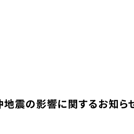
本社採用情報
グループ企業リ
求人サイト 貯まるワーク
-LIFE
NEWS
サステナビリティ
株主・投資家の皆様へ
ＵＴエイム株式会社
ＵＴエージェント株式会社
ＵＴスリーエム株式会社
ＵＴ東芝株式会社
ＦＪＵＴプラス株式会社
想い
UTグループの歩み
ＵＴハイテス株式会社
ＵＴハートフル株式会社
ューション一覧
事例紹介
外部出向支援サービス
沖地震の影響に関するお知らせ
転籍型請負
正社員登用型派遣
業務委託先廃業対策