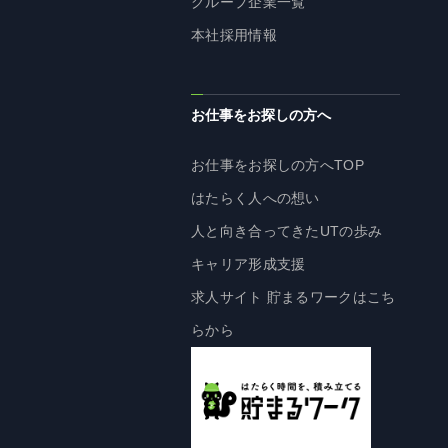
グループ企業一覧
株主・投資家の皆様へ
本社採用情報
経営方針
IRライブラリ
お仕事をお探しの方へ
株式情報
業績・財務情報
お仕事をお探しの方へTOP
IRニュース
はたらく人への想い
IRカレンダー
人と向き合ってきたUTの歩み
免責事項
キャリア形成支援
電子公告
求人サイト 貯まるワークはこち
らから
企業情報
企業情報TOP