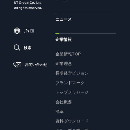
UT Group Co., Ltd.
All rights reserved.
ニュース
ニュース
JP
/
EN
サステナビリティ
企業情報
検索
サステナビリティTOP
企業情報TOP
トップメッセージ
企業理念
お問い合わせ
サステナビリティ基本方針
長期経営ビジョン
UTグループが取り組む重点課題
ブランドマーク
ステークホルダー・エンゲージメント
トップメッセージ
サステナビリティ指標
会社概要
沿革
株主・投資家の皆様へ
資料ダウンロード