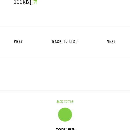
111KB]
キャリア形成支援
求人サイト 貯まるワークはこちらか
ら
PREV
BACK TO LIST
NEXT
企業のご担当者様へ
企業のご担当者様へTOP
サービス・ソリューション一覧
BACK TO TOP
事例紹介
サービスに関するお問い合わせ
TOPに戻る