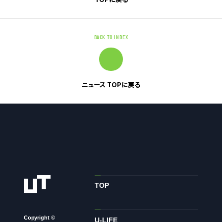
お問い合わせ
BACK TO INDEX
お問い合わせ・ご相談
人材派遣・請負に関して
WEB お問い合わせ
ニュース TOPに戻る
資料請求
中途採用に関して
新卒採用に関して
投資家情報に関して
PR・ホームページに関して
TOP
U-LIFE
Copyright ©
U-LIFE