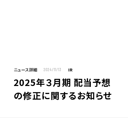
MENU
JP
EN
TOP
ニュース詳細
IR
2024/11/13
2025年３月期 配当予想
お仕事をお探しの方へ
の修正に関するお知らせ
お仕事をお探しの方へTOP
はたらく人への想い
UTグループの歩み