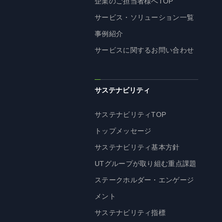
企業のご担当者様へTOP
企業理念
サービス・ソリューション一覧
長期経営ビジョン
事例紹介
ブランドマーク
サービスに関するお問い合わせ
トップメッセージ
会社概要
沿革
サステナビリティ
資料ダウンロード
サステナビリティTOP
グループ企業一覧
トップメッセージ
本社採用情報
サイトのご利用にあたって
サステナビリティ基本方針
顧客情報の取扱いについて
UTグループが取り組む重点課題
個人情報保護方針
ステークホルダー・エンゲージ
個人情報の共同利用に関して
メント
ソーシャルメディアポリシー
サステナビリティ指標