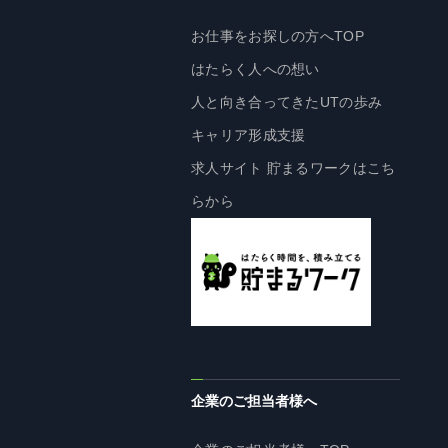
株主・投資家の皆様へ
お仕事をお探しの方へTOP
経営方針
はたらく人への想い
IRライブラリ
人と向き合ってきたUTの歩み
株式情報
キャリア形成支援
業績・財務情報
求人サイト 貯まるワークはこち
IRニュース
らから
IRカレンダー
免責事項
電子公告
企業情報
企業のご担当者様へ
企業情報TOP