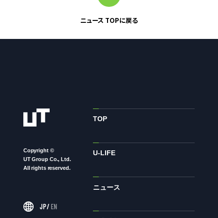
ニュース TOPに戻る
お問い合わせ
お問い合わせ・ご相談
人材派遣・請負に関して
WEB お問い合わせ
資料請求
中途採用に関して
TOP
新卒採用に関して
投資家情報に関して
Copyright ©
U-LIFE
UT Group Co., Ltd.
PR・ホームページに関して
All rights reserved.
ニュース
U-LIFE
JP
/
EN