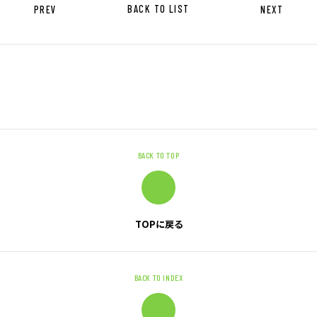
キャリア形成支援
PREV
BACK TO LIST
NEXT
求人サイト 貯まるワークはこちらか
ら
BACK TO TOP
企業のご担当者様へ
TOPに戻る
企業のご担当者様へTOP
サービス・ソリューション一覧
事例紹介
BACK TO INDEX
サービスに関するお問い合わせ