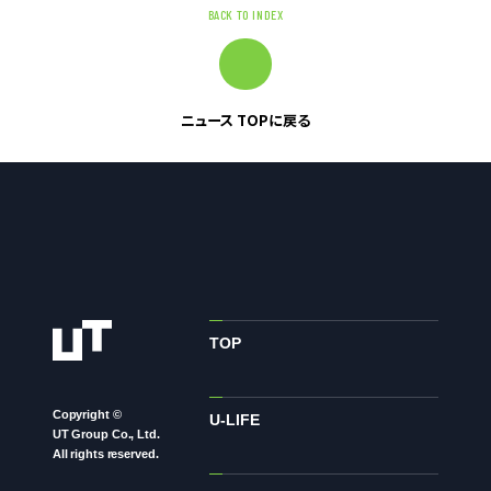
BACK TO INDEX
ニュース
ニュース TOPに戻る
サステナビリティ
サステナビリティTOP
トップメッセージ
サステナビリティ基本方針
UTグループが取り組む重点課題
ステークホルダー・エンゲージメント
TOP
サステナビリティ指標
Copyright ©
U-LIFE
UT Group Co., Ltd.
株主・投資家の皆様へ
All rights reserved.