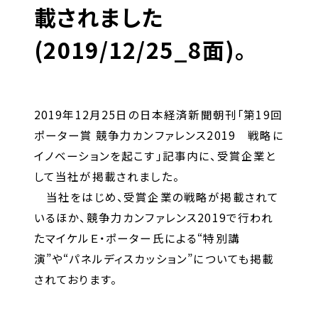
キャリア形成支援
載されました
求人サイト 貯まるワークはこちらか
(2019/12/25_8面)。
ら
2019年12月25日の日本経済新聞朝刊「第19回
ポーター賞 競争力カンファレンス2019 戦略に
イノベーションを起こす」記事内に、受賞企業と
して当社が掲載されました。
企業のご担当者様へ
当社をはじめ、受賞企業の戦略が掲載されて
いるほか、競争力カンファレンス2019で行われ
企業のご担当者様へTOP
たマイケルＥ・ポーター氏による“特別講
サービス・ソリューション一覧
演”や“パネルディスカッション”についても掲載
事例紹介
されております。
サービスに関するお問い合わせ