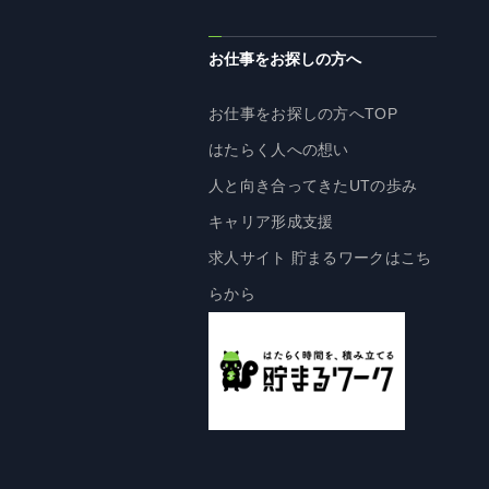
企業理念
長期経営ビジョン
お仕事をお探しの方へ
ブランドマーク
お仕事をお探しの方へTOP
トップメッセージ
はたらく人への想い
会社概要
人と向き合ってきたUTの歩み
沿革
キャリア形成支援
資料ダウンロード
求人サイト 貯まるワークはこち
グループ企業一覧
らから
本社採用情報
サイトのご利用にあたって
顧客情報の取扱いについて
個人情報保護方針
個人情報の共同利用に関して
ソーシャルメディアポリシー