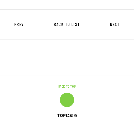
お問い合わせ
PREV
BACK TO LIST
NEXT
お問い合わせ・ご相談
人材派遣・請負に関して
WEB お問い合わせ
資料請求
中途採用に関して
新卒採用に関して
BACK TO TOP
投資家情報に関して
PR・ホームページに関して
TOPに戻る
U-LIFE