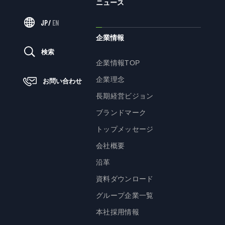
ニュース
株主・投資家の皆様へ
JP
/
EN
経営方針
企業情報
IRライブラリ
検索
株式情報
企業情報TOP
業績・財務情報
企業理念
お問い合わせ
IRニュース
長期経営ビジョン
IRカレンダー
ブランドマーク
免責事項
トップメッセージ
電子公告
会社概要
沿革
資料ダウンロード
企業情報
グループ企業一覧
企業情報TOP
本社採用情報