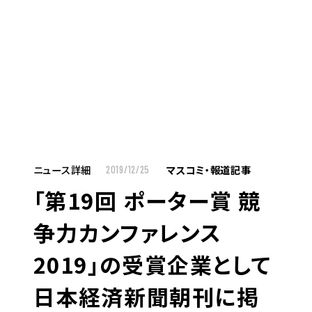
MENU
JP
EN
TOP
ニュース詳細
マスコミ・報道記事
2019/12/25
「第19回 ポーター賞 競
お仕事をお探しの方へ
争力カンファレンス
お仕事をお探しの方へTOP
2019」の受賞企業として
はたらく人への想い
日本経済新聞朝刊に掲
UTグループの歩み