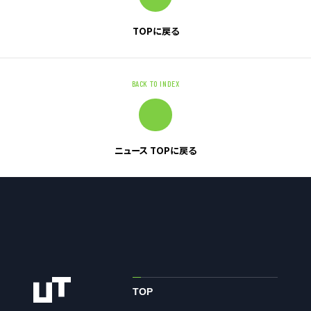
TOPに戻る
お問い合わせ
お問い合わせ・ご相談
BACK TO INDEX
人材派遣・請負に関して
WEB お問い合わせ
資料請求
ニュース TOPに戻る
中途採用に関して
新卒採用に関して
投資家情報に関して
PR・ホームページに関して
U-LIFE
TOP