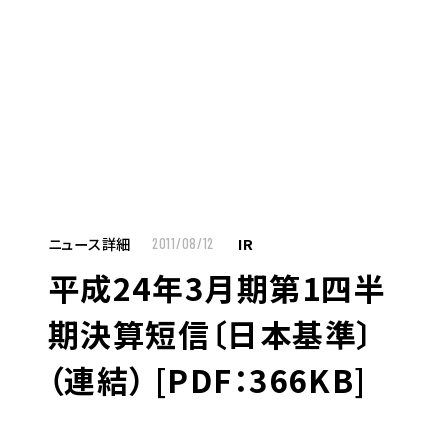
MENU
JP
EN
TOP
ニュース詳細
IR
2011/08/12
平成24年3月期第1四半
お仕事をお探しの方へ
期決算短信〔日本基準〕
お仕事をお探しの方へTOP
（連結） [PDF：366KB]
はたらく人への想い
UTグループの歩み