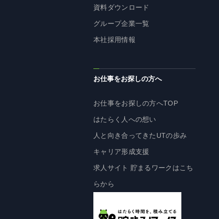
資料ダウンロード
株主・投資家の皆様へ
グループ企業一覧
経営方針
本社採用情報
IRライブラリ
株式情報
業績・財務情報
お仕事をお探しの方へ
IRニュース
お仕事をお探しの方へTOP
IRカレンダー
はたらく人への想い
免責事項
人と向き合ってきたUTの歩み
電子公告
キャリア形成支援
求人サイト 貯まるワークはこち
企業情報
らから
企業情報TOP