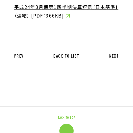
キャリア形成支援
平成24年3月期第1四半期決算短信〔日本基準〕
求人サイト 貯まるワークはこちらか
（連結） [PDF：366KB]
ら
PREV
BACK TO LIST
NEXT
企業のご担当者様へ
企業のご担当者様へTOP
サービス・ソリューション一覧
事例紹介
BACK TO TOP
サービスに関するお問い合わせ