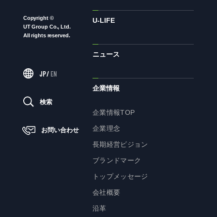
Copyright ©
ニュース
U-LIFE
UT Group Co., Ltd.
All rights reserved.
ニュース
サステナビリティ
JP
/
EN
サステナビリティTOP
企業情報
トップメッセージ
検索
企業情報TOP
サステナビリティ基本方針
企業理念
お問い合わせ
UTグループが取り組む重点課題
長期経営ビジョン
ステークホルダー・エンゲージメント
ブランドマーク
サステナビリティ指標
トップメッセージ
会社概要
株主・投資家の皆様へ
沿革