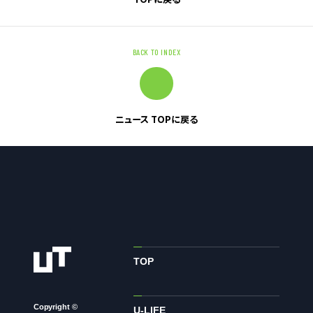
お問い合わせ
BACK TO INDEX
お問い合わせ・ご相談
人材派遣・請負に関して
WEB お問い合わせ
ニュース TOPに戻る
資料請求
中途採用に関して
新卒採用に関して
投資家情報に関して
PR・ホームページに関して
TOP
U-LIFE
Copyright ©
U-LIFE