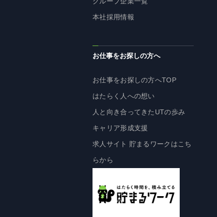
グループ企業一覧
株主・投資家の皆様へ
本社採用情報
経営方針
IRライブラリ
お仕事をお探しの方へ
株式情報
業績・財務情報
お仕事をお探しの方へTOP
IRニュース
はたらく人への想い
IRカレンダー
人と向き合ってきたUTの歩み
免責事項
キャリア形成支援
電子公告
求人サイト 貯まるワークはこち
らから
企業情報
企業情報TOP