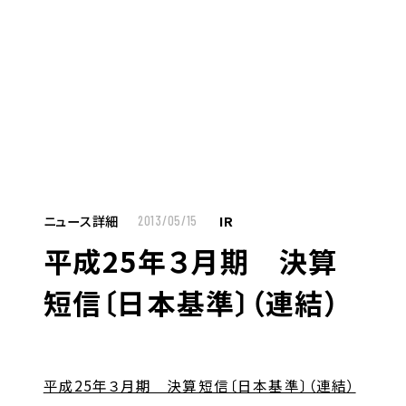
MENU
JP
EN
TOP
ニュース詳細
IR
2013/05/15
平成25年３月期 決算
お仕事をお探しの方へ
短信〔日本基準〕（連結）
お仕事をお探しの方へTOP
はたらく人への想い
UTグループの歩み
平成25年３月期 決算短信〔日本基準〕（連結）