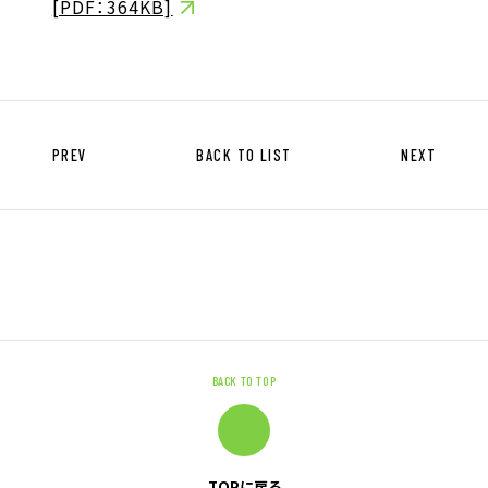
[PDF：364KB]
キャリア形成支援
求人サイト 貯まるワークはこちらか
ら
PREV
BACK TO LIST
NEXT
企業のご担当者様へ
企業のご担当者様へTOP
サービス・ソリューション一覧
BACK TO TOP
事例紹介
サービスに関するお問い合わせ
TOPに戻る