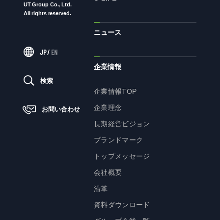
UT Group Co., Ltd.
All rights reserved.
ニュース
ニュース
JP
/
EN
サステナビリティ
企業情報
検索
サステナビリティTOP
企業情報TOP
トップメッセージ
企業理念
お問い合わせ
サステナビリティ基本方針
長期経営ビジョン
UTグループが取り組む重点課題
ブランドマーク
ステークホルダー・エンゲージメント
トップメッセージ
サステナビリティ指標
会社概要
沿革
株主・投資家の皆様へ
資料ダウンロード