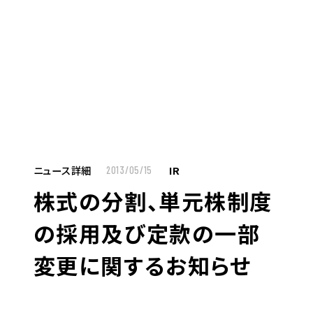
MENU
JP
EN
TOP
ニュース詳細
IR
2013/05/15
株式の分割、単元株制度
お仕事をお探しの方へ
の採用及び定款の一部
お仕事をお探しの方へTOP
変更に関するお知らせ
はたらく人への想い
UTグループの歩み