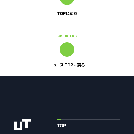
TOPに戻る
お問い合わせ
お問い合わせ・ご相談
BACK TO INDEX
人材派遣・請負に関して
WEB お問い合わせ
資料請求
ニュース TOPに戻る
中途採用に関して
新卒採用に関して
投資家情報に関して
PR・ホームページに関して
U-LIFE
TOP