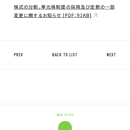
キャリア形成支援
株式の分割、単元株制度の採用及び定款の一部
求人サイト 貯まるワークはこちらか
変更に関するお知らせ [PDF：91KB]
ら
PREV
BACK TO LIST
NEXT
企業のご担当者様へ
企業のご担当者様へTOP
サービス・ソリューション一覧
事例紹介
BACK TO TOP
サービスに関するお問い合わせ