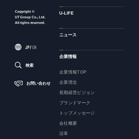
Copyright ©
ニュース
U-LIFE
UT Group Co., Ltd.
All rights reserved.
ニュース
サステナビリティ
JP
/
EN
サステナビリティTOP
企業情報
トップメッセージ
検索
企業情報TOP
サステナビリティ基本方針
企業理念
お問い合わせ
UTグループが取り組む重点課題
長期経営ビジョン
ステークホルダー・エンゲージメント
ブランドマーク
サステナビリティ指標
トップメッセージ
会社概要
株主・投資家の皆様へ
沿革