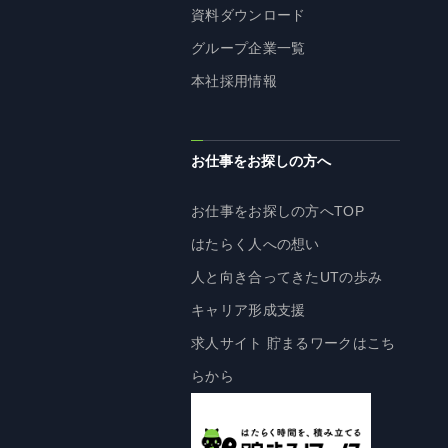
資料ダウンロード
株主・投資家の皆様へ
グループ企業一覧
経営方針
本社採用情報
IRライブラリ
株式情報
業績・財務情報
お仕事をお探しの方へ
IRニュース
お仕事をお探しの方へTOP
IRカレンダー
はたらく人への想い
免責事項
人と向き合ってきたUTの歩み
電子公告
キャリア形成支援
求人サイト 貯まるワークはこち
企業情報
らから
企業情報TOP